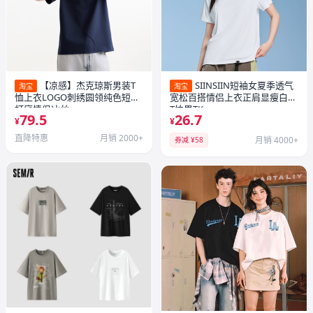
【凉感】杰克琼斯男装T
SIINSIIN短袖女夏季透气
淘宝
淘宝
恤上衣LOGO刺绣圆领纯色短袖
宽松百搭情侣上衣正肩显瘦白色
打底情侣冰丝
T恤男TK
79.5
26.7
¥
¥
直降特惠
月销 2000+
月销 4000+
券减 ¥58