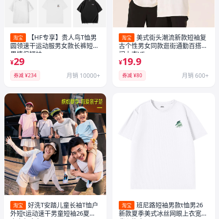
【HF专享】贵人鸟T恤男
美式街头潮流新款短袖复
淘宝
淘宝
圆领速干运动服男女款长裤短裤
古个性男女同款逛街通勤百搭休
男情侣短袖
闲上衣YF
29
19.9
¥
¥
月销 10000+
月销 600+
券减 ¥234
券减 ¥80
好洗T安踏儿童长袖T恤户
班尼路短袖男款t恤男26
淘宝
淘宝
外短t运动速干男童短袖26夏装
新款夏季美式冰丝网眼上衣宽松