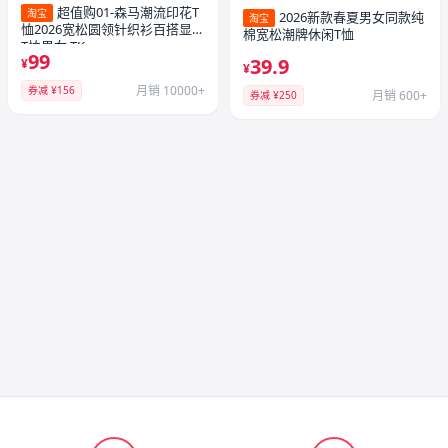
超值购01-森马潮流印花T
淘宝
2026新款春夏男女同款纯
淘宝
恤2026宽松圆领针织衫百搭显瘦
棉宽松潮牌休闲T恤
T恤男女-TK
99
39.9
¥
¥
月销 10000+
券减 ¥156
月销 600+
券减 ¥250