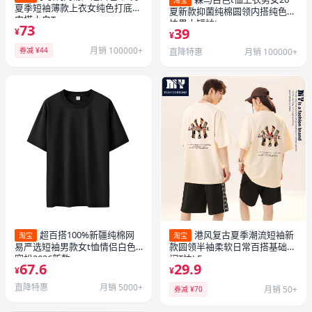
淘宝
夏季短袖薄款上衣女纯色打底衫
夏新款抑菌纯棉圆领内搭纯色体
内搭小白T
恤男士短袖t
73
39
¥
¥
月销 100000+
券减 ¥44
直降特惠
月销 100000+
超百搭100%新疆纯棉网
港风复古夏季潮流短袖新
淘宝
淘宝
易严选短袖男款女t恤情侣白色
款圆领半袖柔软日常百搭基础休
宽松2026新款
闲T恤LF
67.6
29.9
¥
¥
直降特惠
月销 5000+
月销 50+
券减 ¥70