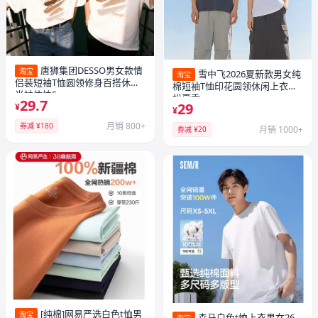
唐狮集团DESSO男女款情
淘宝
雪中飞2026夏新款男女纯
淘宝
侣装短袖T恤圆领修身百搭休闲
棉短袖T恤印花圆领休闲上衣宽
半袖体恤5
松夏季
29.7
29
¥
¥
月销 800+
券减 ¥180
月销 1000+
券减 ¥20
[纯棉]网易严选白色t恤男
淘宝
森马白色t恤上衣男女26