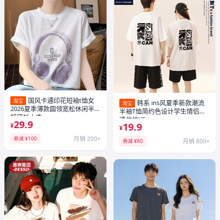
国风卡通印花短袖t恤女
淘宝
韩系 ins风夏季新款潮流
淘宝
2026夏季薄款圆领宽松休闲半袖
半袖T恤简约色设计学生情侣舒
打底衫上衣
适体恤YF
29.9
19.9
¥
¥
月销 200+
券减 ¥100
月销 800+
券减 ¥80