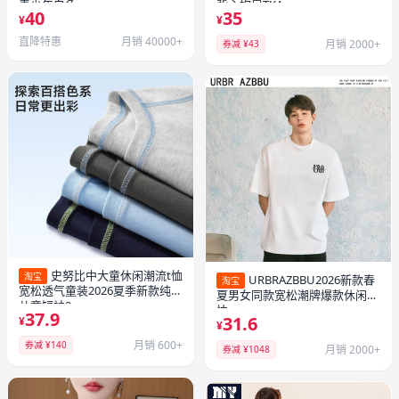
青少年白色
背心坎肩TKA
40
35
¥
¥
直降特惠
月销 40000+
月销 2000+
券减 ¥43
史努比中大童休闲潮流t恤
淘宝
URBRAZBBU2026新款春
淘宝
宽松透气童装2026夏季新款纯棉
夏男女同款宽松潮牌爆款休闲T
儿童短袖2
恤
37.9
31.6
¥
¥
月销 600+
券减 ¥140
月销 2000+
券减 ¥1048