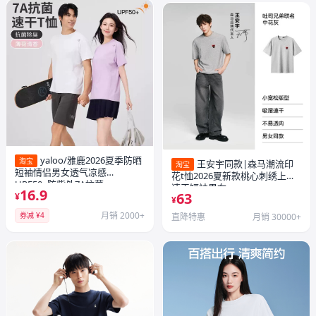
yaloo/雅鹿2026夏季防晒
淘宝
王安宇同款|森马潮流印
淘宝
短袖情侣男女透气凉感
花t恤2026夏新款桃心刺绣上衣
UPF50+防紫外7A抗菌
速干短袖男女
16.9
63
¥
¥
月销 2000+
券减 ¥4
直降特惠
月销 30000+