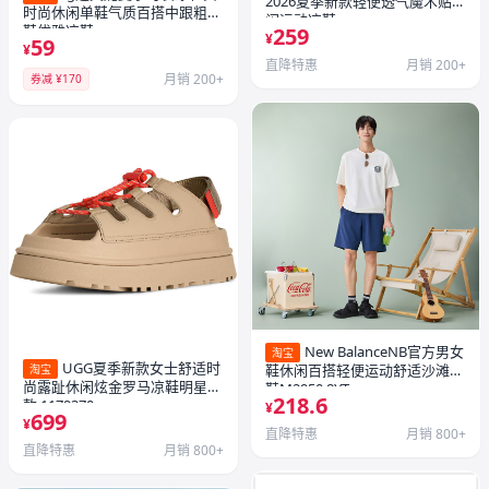
2026夏季新款轻便透气魔术贴休
时尚休闲单鞋气质百搭中跟粗跟
闲运动凉鞋
鞋优雅凉鞋
259
¥
59
¥
直降特惠
月销 200+
月销 200+
券减 ¥170
New BalanceNB官方男女
淘宝
UGG夏季新款女士舒适时
鞋休闲百搭轻便运动舒适沙滩凉
淘宝
尚露趾休闲炫金罗马凉鞋明星同
鞋M2950 8YT
218.6
款 1179370
¥
699
¥
直降特惠
月销 800+
直降特惠
月销 800+