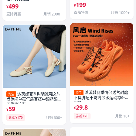
沙滩凉鞋
凉鞋1152685
199
499
¥
¥
直降特惠
月销 1000+
直降特惠
月销 2000+
溯溪鞋夏季情侣透气耐磨
淘宝
达芙妮夏季时装凉鞋女时
淘宝
不臭脚速干防滑涉水运动凉鞋洞
尚休闲单鞋气质百搭中跟粗跟鞋
洞鞋
子优雅凉鞋
29.8
59
¥
¥
月销 10+
券减 ¥70
月销 600+
券减 ¥170