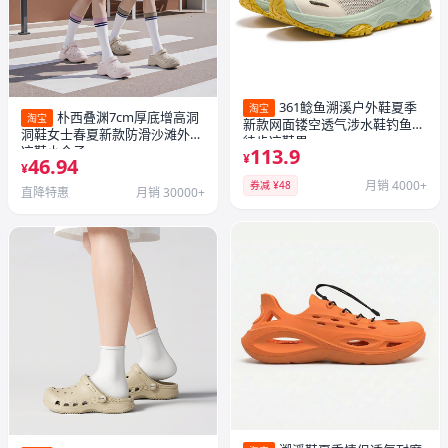
361鲶鱼溯溪户外鞋夏季
淘宝
朴西叠渊7cm厚底增高洞
淘宝
新款网面镂空透气涉水鞋钓鱼鞋
洞鞋女士春夏新款防滑沙滩外穿
徒步凉鞋男
凉鞋小个子
113.9
¥
46.94
¥
月销 4000+
券减 ¥48
直降特惠
月销 30000+