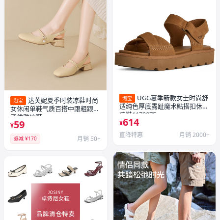
UGG夏季新款女士时尚舒
淘宝
达芙妮夏季时装凉鞋时尚
淘宝
适纯色厚底露趾魔术贴搭扣休闲
女休闲单鞋气质百搭中跟粗跟鞋
凉鞋1178875
子优雅凉鞋
614
59
¥
¥
直降特惠
月销 2000+
月销 50+
券减 ¥170