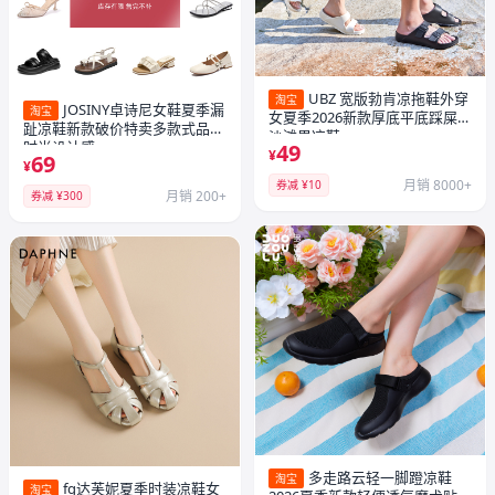
UBZ 宽版勃肯凉拖鞋外穿
淘宝
JOSINY卓诗尼女鞋夏季漏
淘宝
女夏季2026新款厚底平底踩屎感
趾凉鞋新款破价特卖多款式品牌
沙滩男凉鞋
时尚设计感
49
¥
69
¥
月销 8000+
券减 ¥10
月销 200+
券减 ¥300
多走路云轻一脚蹬凉鞋
淘宝
fg达芙妮夏季时装凉鞋女
淘宝