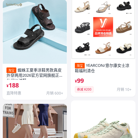
YEARCON/意尔康女士凉
淘宝
蜘蛛王夏季凉鞋男款真皮
鞋福利清仓
淘宝
外穿两用2026官方官网旗舰正品
99
休闲沙滩鞋
¥
188
¥
月销 10+
券减 ¥200
直降特惠
月销 600+