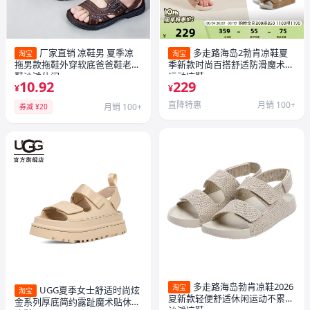
厂家直销 凉鞋男 夏季凉
多走路海岛2勃肯凉鞋夏
淘宝
淘宝
拖男款拖鞋外穿软底爸爸鞋老人
季新款时尚百搭舒适防滑魔术贴
鞋沙滩休闲
运动凉鞋
10.92
229
¥
¥
直降特惠
月销 100+
月销 100+
券减 ¥20
多走路海岛勃肯凉鞋2026
淘宝
UGG夏季女士舒适时尚炫
淘宝
夏新款轻便舒适休闲运动不累脚
金系列厚底简约露趾魔术贴休闲