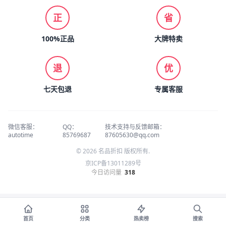
正
省
100%正品
大牌特卖
退
优
七天包退
专属客服
微信客服：
QQ：
技术支持与反馈邮箱：
autotime
85769687
87605630@qq.com
© 2026 名品折扣 版权所有.
京ICP备13011289号
今日访问量
318
首页
分类
热卖榜
搜索