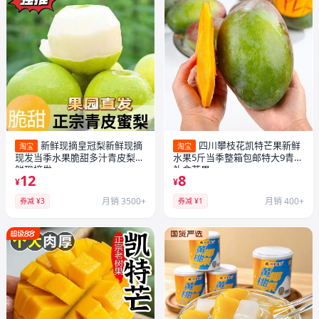
新鲜现摘皇冠梨新鲜现摘
四川攀枝花凯特芒果新鲜
淘宝
淘宝
现发当季水果脆甜多汁青皮梨新
水果5斤当季整箱包邮特大9青忙
鲜现摘发
礼盒芒果
12
8
¥
¥
月销 3500+
月销 400+
券减 ¥3
券减 ¥1