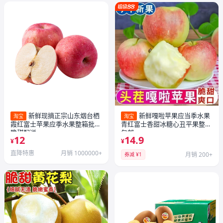
新鲜现摘正宗山东烟台栖
新鲜嘎啦苹果应当季水果
淘宝
淘宝
霞红富士苹果应季水果整箱批发
青红富士香甜冰糖心丑平果整箱
脆甜配送
包邮
12
14.9
¥
¥
直降特惠
月销 1000000+
月销 200+
券减 ¥1