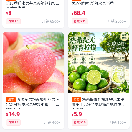
采应季斤水果芒果整箱包邮特大
黄心猕猴桃新鲜水果当季
青忙果当季
8
68.4
¥
¥
月销 6500+
月销 3000+
券减 ¥4
券减 ¥35
嘎啦苹果粉面酸甜苹果正
塔西提青柠檬新鲜水果皮
淘宝
淘宝
宗新鲜应季水果鲜采小富士平果
薄多汁无籽当季现摘产地直发泡
整箱包邮
水调饮
14.9
5.9
¥
¥
月销 400+
月销 100+
券减 ¥1
券减 ¥10