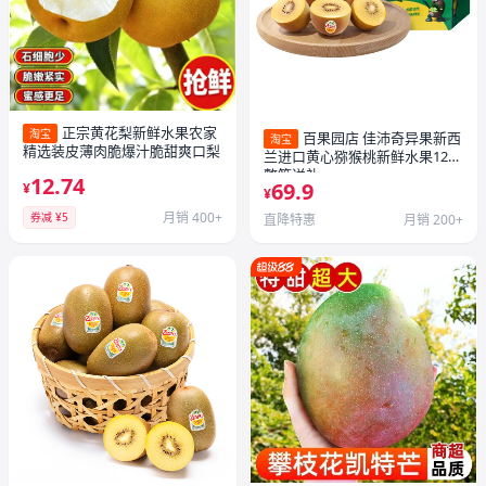
正宗黄花梨新鲜水果农家
淘宝
百果园店 佳沛奇异果新西
淘宝
精选装皮薄肉脆爆汁脆甜爽口梨
兰进口黄心猕猴桃新鲜水果12粒
整箱送礼
12.74
69.9
¥
¥
月销 400+
券减 ¥5
直降特惠
月销 200+