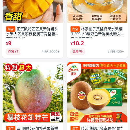
正宗凯特芒芒果新鲜当季
林家铺子黄桃椰果水果罐
淘宝
淘宝
水果大芒果攀枝花澳芒青整箱包
头300g*3罐双色新鲜黄桃罐头
邮催熟食用
方便携带零食
9
10.2
¥
¥
月销 2000+
月销 400+
券减 ¥1
券减 ¥6
四川攀枝花凯特芒果新鲜
佳沛旗舰店金奇异果18粒
淘宝
淘宝