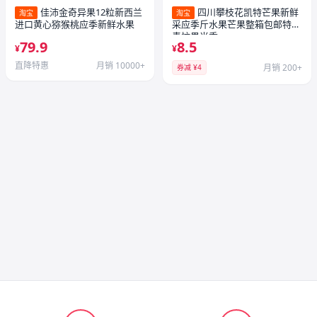
佳沛金奇异果12粒新西兰
四川攀枝花凯特芒果新鲜
淘宝
淘宝
进口黄心猕猴桃应季新鲜水果
采应季斤水果芒果整箱包邮特大
青忙果当季
79.9
8.5
¥
¥
直降特惠
月销 10000+
月销 200+
券减 ¥4