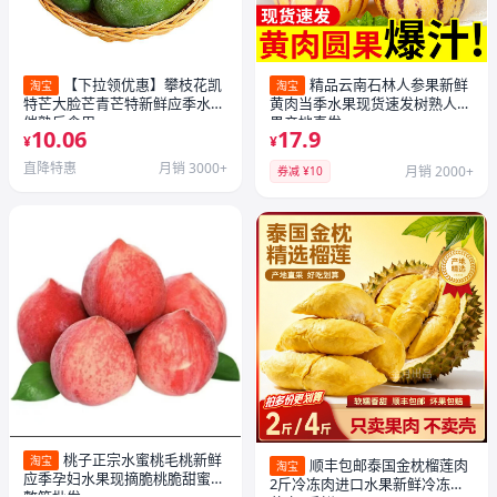
【下拉领优惠】攀枝花凯
精品云南石林人参果新鲜
淘宝
淘宝
特芒大脸芒青芒特新鲜应季水果
黄肉当季水果现货速发树熟人参
催熟后食用
果产地直发
10.06
17.9
¥
¥
直降特惠
月销 3000+
月销 2000+
券减 ¥10
桃子正宗水蜜桃毛桃新鲜
淘宝
顺丰包邮泰国金枕榴莲肉
淘宝
应季孕妇水果现摘脆桃脆甜蜜桃
2斤冷冻肉进口水果新鲜冷冻榴