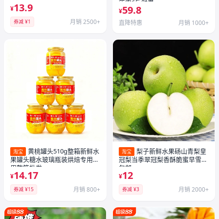
整箱批发
莲肉6斤鲜果
13.9
59.8
¥
¥
月销 2500+
券减 ¥1
直降特惠
月销 1000+
黄桃罐头510g整箱新鲜水
梨子新鲜水果砀山青梨皇
淘宝
淘宝
果罐头糖水玻璃瓶装烘焙专用商
冠梨当季翠冠梨香酥脆蜜早雪梨
用整箱批发
包邮
14.17
12
¥
¥
月销 800+
月销 2000+
券减 ¥15
券减 ¥3