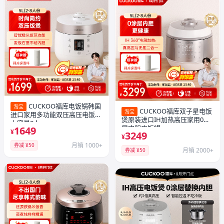
CUCKOO福库电饭锅韩国
淘宝
CUCKOO福库双子星电饭
淘宝
进口家用多功能双压高压电饭煲
煲原装进口IH加热高压家用0涂
大容量8人
层内胆电饭锅
1649
¥
3249
¥
月销 1000+
券减 ¥50
月销 2000+
券减 ¥50