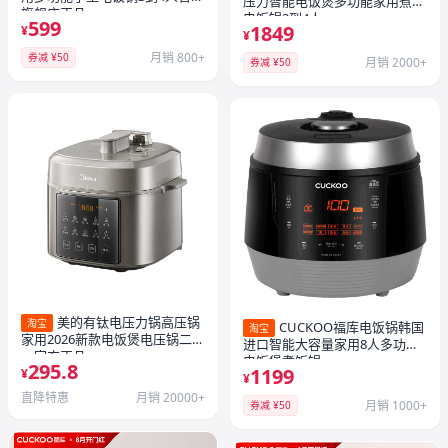
压力智能电饭煲多功能家用煮饭
旗舰店正品
电饭锅3到4人
599
1849
¥
¥
月销 800+
券减 ¥50
月销 2000+
券减 ¥50
美的有钛电压力锅高压锅
淘宝
CUCKOO福库电饭锅韩国
淘宝
家用2026新款电饭煲电压锅二合
进口智能大容量家用8人多功能
一官方正品
电饭煲煮饭锅
295.8
1199
¥
¥
直降特惠
月销 20000+
月销 1000+
券减 ¥50