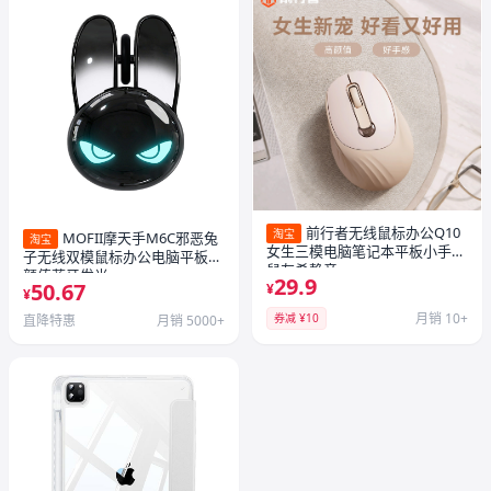
前行者无线鼠标办公Q10
淘宝
MOFII摩天手M6C邪恶兔
淘宝
女生三模电脑笔记本平板小手滑
子无线双模鼠标办公电脑平板高
鼠友希静音
颜值蓝牙发光
29.9
50.67
¥
¥
月销 10+
券减 ¥10
直降特惠
月销 5000+