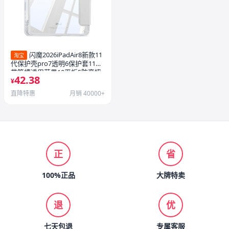
闪魔2026iPadAir8新款11
淘宝
代保护壳pro7透明6保护套11寸
带笔槽适用苹果10平板5防弯摔
42.38
mini全包轻薄9九十4亚克力
¥
直降特惠
月销 40000+
正
省
100%正品
大牌特卖
退
优
七天包退
专属客服