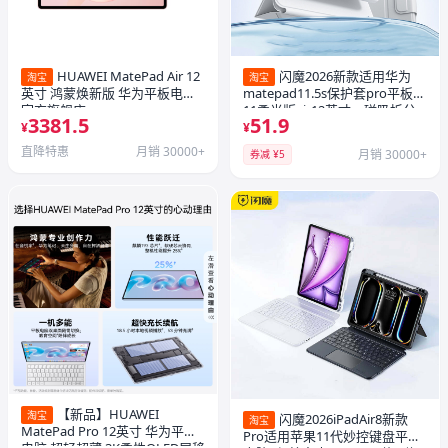
HUAWEI MatePad Air 12
闪魔2026新款适用华为
淘宝
淘宝
英寸 鸿蒙焕新版 华为平板电脑
matepad11.5s保护套pro平板壳
官方旗舰店
11柔光版air12英寸se磁吸拆分
3381.5
51.9
带笔槽防弯摔13.2透明亚克力
¥
¥
直降特惠
月销 30000+
月销 30000+
券减 ¥5
【新品】HUAWEI
淘宝
闪魔2026iPadAir8新款
淘宝
MatePad Pro 12英寸 华为平板
Pro适用苹果11代妙控键盘平板