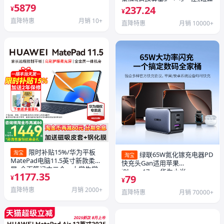
电脑 超轻超薄 3K柔性OLED屏移
电脑7保护套壳5mini6一体9磁吸
5879
237.24
动办公创作学习 官方旗舰店
¥
分离式蓝牙秒触控10.2寸鼠4
¥
直降特惠
月销 10+
直降特惠
月销 10000+
限时补贴15%/华为平板
淘宝
绿联65W氮化镓充电器PD
淘宝
MatePad电脑11.5英寸新款柔光
快充头Gan适用苹果
屏s全面笔记本二合一大学生学
iPhone17pro华为小米
1177.35
79
习网课官方办公游戏旗舰店s
¥
Macbook手机平板笔记本电脑
¥
双typec多口60W插头
直降特惠
月销 2000+
直降特惠
月销 70000+