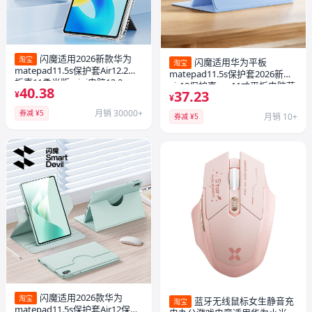
闪魔适用2026新款华为
淘宝
闪魔适用华为平板
淘宝
matepad11.5s保护套Air12.2平
matepad11.5s保护套2026新款
板壳11柔光版mini电脑13.2pro
air12保护壳pro11寸平板电脑荣
40.38
37.23
英寸灵动全包笔槽防弯摔透明
¥
耀V8Pro全包mini柔光版SE带笔
¥
槽
月销 30000+
券减 ¥5
月销 10+
券减 ¥5
闪魔适用2026款华为
淘宝
蓝牙无线鼠标女生静音充
淘宝
matepad11.5s保护套Air12保护