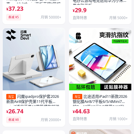
电办公游戏电竞适用华为小米苹
壳pro12.2寸mini平板荣耀9防摔
果电脑平板
37.23
29.9
X8磁吸3旋转V带笔槽SE柔光版4
¥
¥
月销 50000+
券减 ¥5
直降特惠
月销 5000+
闪魔ipadpro保护套2026
比途适用iPad11新款2026
淘宝
淘宝
新款Air8保护壳第11代平板
钢化膜Air8/7平板6/5/4Mini7保
mini7适用苹果10带笔槽旋转磁
护Pro13第10代3/2屏幕9/10贴
26.74
44.63
吸拆分5防弯专用11英寸亚克力3
膜2025/2019/2020九10.2寸
¥
¥
直降特惠
月销 1000+
月销 20000+
券减 ¥8