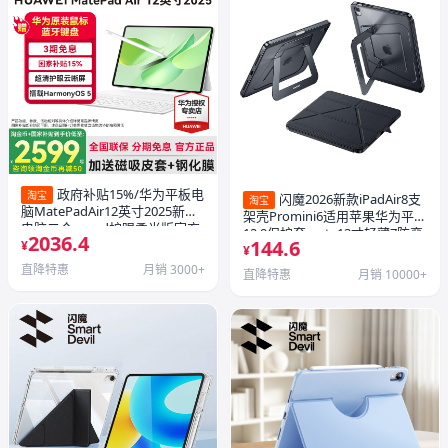
政府补贴15%/华为平板电
淘宝
闪魔2026新款iPadAir8支
淘宝
脑MatePadAir12英寸2025新款
架壳Promini6适用苹果华为平板
电脑二合一pad护眼柔光版官方
12.9保护套mate13寸轻薄7防弯
2036.4
144.6
旗舰店ipad学生air12正品11
¥
4带笔槽10全包支点亚克力
¥
直降特惠
月销 3000+
直降特惠
月销 10000+