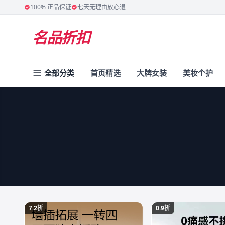
100% 正品保证
七天无理由放心退
名品折扣
全部分类
首页精选
大牌女装
美妆个护
7.2折
0.9折