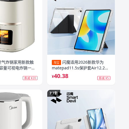
空气炸锅家用新款触
闪魔适用2026新款华为
淘宝
容量可视电炸锅一体
matepad11.5s保护套Air12.2平
板壳11柔光版mini电脑13.2pro
40.38
¥
券减 ¥20
券减 ¥5
英寸灵动全包笔槽防弯摔透明
7.7折