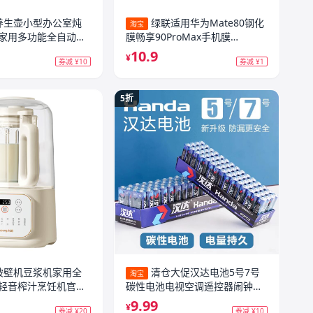
养生壶小型办公室炖
绿联适用华为Mate80钢化
淘宝
家用多功能全自动煮
膜畅享90ProMax手机膜
Mate60/70防爆Pura70抗指纹
10.9
¥
券减 ¥10
券减 ¥1
nova15荣耀X70/500全屏Magic
保护win
5折
破壁机豆浆机家用全
清仓大促汉达电池5号7号
淘宝
轻音榨汁烹饪机官方
碳性电池电视空调遥控器闹钟耐
用电池5
9.99
¥
券减 ¥20
券减 ¥10