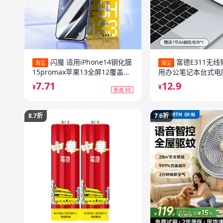
闪魔 适用iPhone14钢化膜
富德E311无
淘宝
淘宝
15promax苹果13全屏12覆盖
用办公笔记本台式电
14plus+保护XR蓝光iP防爆
续航鼠标
7.71
12.9
¥
¥
券减 ¥8
16ProMax手机11新款ip14贴膜
X/XS
8.7折
7.6折