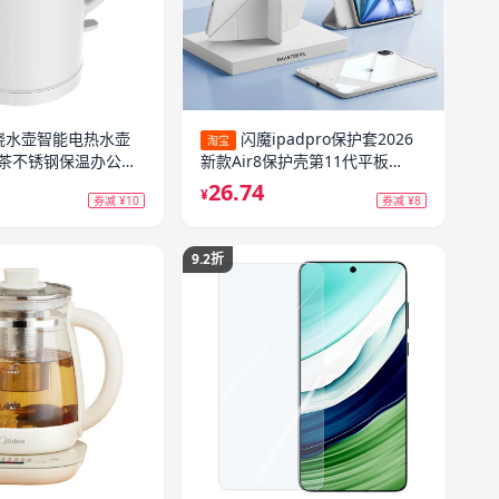
烧水壶智能电热水壶
闪魔ipadpro保护套2026
淘宝
茶不锈钢保温办公室
新款Air8保护壳第11代平板
mini7适用苹果10带笔槽旋转磁
26.74
¥
券减 ¥10
券减 ¥8
吸拆分5防弯专用11英寸亚克力3
9.2折