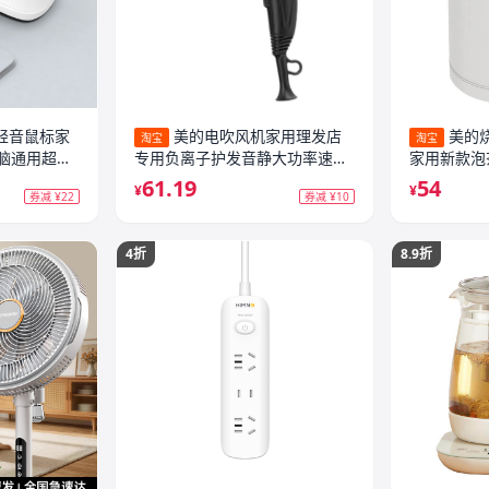
线轻音鼠标家
美的电吹风机家用理发店
美的
淘宝
淘宝
脑通用超长
专用负离子护发音静大功率速干
家用新款泡
大风力风筒
华凌电水壶
61.19
54
¥
¥
券减 ¥22
券减 ¥10
4折
8.9折