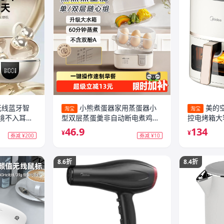
无线蓝牙智
小熊煮蛋器家用蒸蛋器小
美的
淘宝
淘宝
境不入耳蓝
型双层蒸蛋羹非自动断电煮鸡蛋
控电烤箱大
神器烹饪机
机官方旗舰
46.9
134
¥
¥
券减 ¥200
券减 ¥10
8.6折
8.4折