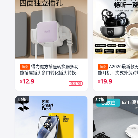
得力魔方插座转换器多功
A2026最新款
淘宝
淘宝
能插座插头多口转化插头转换器
能耳机耳夹式外贸跨
多用
牙耳机清仓
12.9
19.9
¥
¥
券减 ¥5
4.9折
3.7折