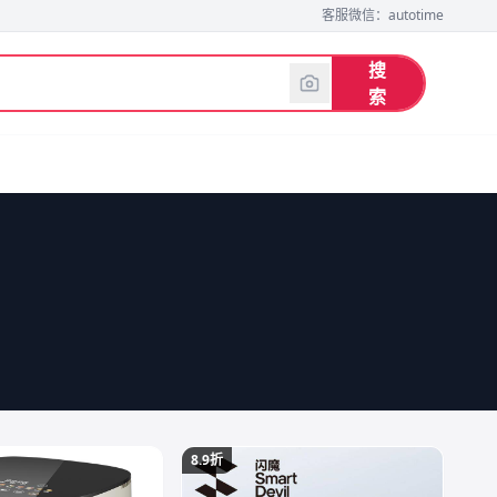
客服微信：autotime
搜
索
8.9折