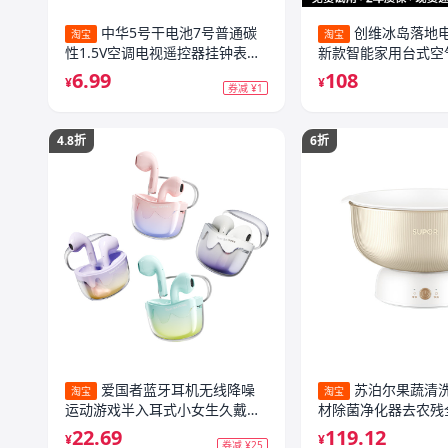
中华5号干电池7号普通碳
创维冰岛落地电
淘宝
淘宝
性1.5V空调电视遥控器挂钟表闹
新款智能家用台式空
钟专用七号耐用aa电池批发键盘
风力静音
6.99
108
¥
¥
券减 ¥1
鼠标话筒儿童小玩具
4.8折
6折
爱国者蓝牙耳机无线降噪
苏泊尔果蔬清
淘宝
淘宝
运动游戏半入耳式小女生久戴不
材除菌净化器去农残
痛2026新款
机新款
22.69
119.12
¥
¥
券减 ¥25