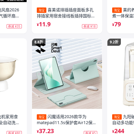
风扇2026
喜美诺排插插座面板多孔
美的
淘宝
淘宝
气循环扇大
排插家用宿舍接线板插排国标线
煮一体保温
板延长线
茶器烧水壶
11.9
79
¥
¥
券减 ¥35
券减 ¥18
8.8折
9.2折
洗机家用食
闪魔适用2026款华为
九阳
淘宝
淘宝
全自动洗菜
matepad11.5s保护套Air12保护
自动多功能
壳pro12.2寸mini平板荣耀9防摔
旗舰店新款
37.23
244
¥
¥
券减 ¥80
券减 ¥5