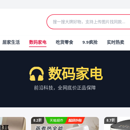
居家生活
数码家电
吃货零食
9.9疯抢
实时热卖
🎧 数码家电
前沿科技，全网底价正品保障
8.2折
8.7折