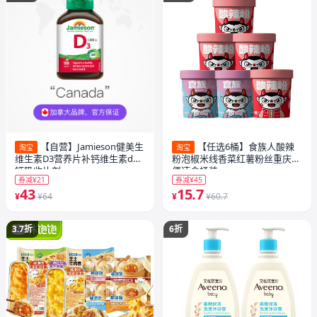
【自营】Jamieson健美生
【任选6桶】食族人酸辣
淘宝
淘宝
维生素D3营养片补钙维生素d助
粉泡椒米线香菜红薯粉丝重庆方
钙吸收片剂
便速食桶装
券减¥21
券减¥45
43
15.7
¥
¥64
¥
¥60.7
3.7折
6折