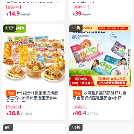
墨重彩画画笔24/36/60/84色儿
用安睡裤tk4
券减¥10
券减¥225
童可水洗幼儿园水彩笔礼物
14.9
39
¥
¥24.9
¥
¥264
3.7折
3.8折
6件组合林饱饱纸皮烧麦
妙可蓝多高钙奶酪杯儿童
淘宝
淘宝
芝士鸡牛肉卷烤肠饭团速食半成
零食高钙奶酪乳酪即食4小杯
品早餐夜宵
券减¥64
券减¥75
36.8
46.4
¥
¥100.8
¥
¥121.4
6折
4.9折