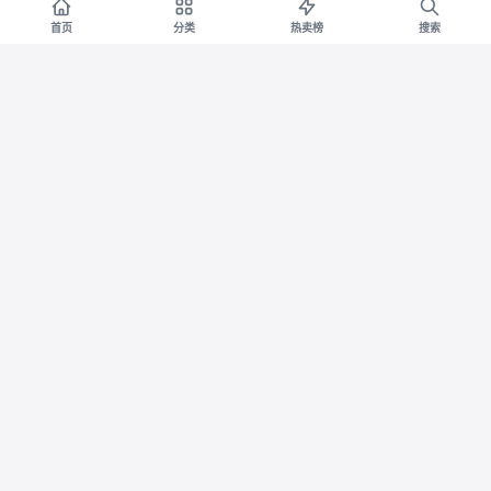
首页
分类
热卖榜
搜索
水卫士玫瑰香氛洁厕灵马
【官方正品】3CE 12色眼
淘宝
淘宝
桶清洗剂洗厕所清洁剂强力去污
影盘 哑光珠光大地色新手水泥
去黄除臭味
盘杏粉盘 T
券减¥10
券减¥161
19.9
119
¥
¥29.9
¥
¥280
2.5折
5折
名流玻尿酸超薄避孕套官
梅见青梅酒150ml组合酒
淘宝
淘宝
方正品安全旗舰店男女用延时情
梅子酒小瓶装果酒多口味尝鲜伴
趣颗粒003
手礼光瓶