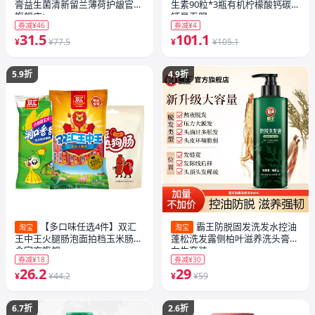
膏益生菌清新留兰薄荷护龈官方
生素90粒*3瓶有机柠檬酸钙碳酸
旗舰店t
钙易吞服
券减¥46
券减¥4
31.5
101.1
¥
¥77.5
¥
¥105.1
5.9折
4.9折
【多口味任选4件】双汇
霸王防脱固发洗发水控油
淘宝
淘宝
王中王火腿肠泡面拍档玉米肠零
蓬松洗发露侧柏叶滋养洗头膏男
食官方旗舰
女生套装
券减¥18
券减¥30
26.2
29
¥
¥44.2
¥
¥59
6.7折
2.6折