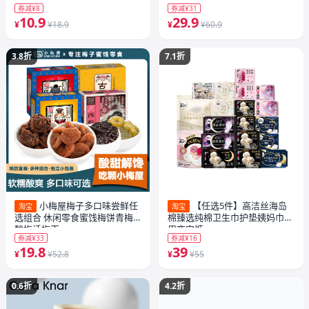
券减¥8
券减¥31
10.9
29.9
¥
¥18.9
¥
¥60.9
3.8折
7.1折
小梅屋梅子多口味尝鲜任
【任选5件】高洁丝海岛
淘宝
淘宝
选组合 休闲零食蜜饯梅饼青梅
棉臻选纯棉卫生巾护垫姨妈巾日
酸梅话梅干
用夜安裤
券减¥33
券减¥16
19.8
39
¥
¥52.8
¥
¥55
0.6折
4.2折