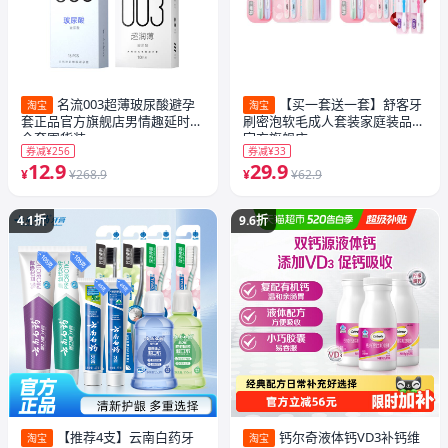
名流003超薄玻尿酸避孕
【买一套送一套】舒客牙
淘宝
淘宝
套正品官方旗舰店男情趣延时安
刷密泡软毛成人套装家庭装品牌
全套囤货装
官方旗舰店
券减¥256
券减¥33
12.9
29.9
¥
¥268.9
¥
¥62.9
4.1折
9.6折
【推荐4支】云南白药牙
钙尔奇液体钙VD3补钙维
淘宝
淘宝