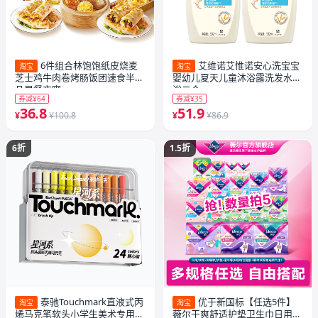
6件组合林饱饱纸皮烧麦
艾维诺艾惟诺安心洗宝宝
淘宝
淘宝
芝士鸡牛肉卷烤肠饭团速食半成
婴幼儿夏天儿童沐浴露洗发水沐
品早餐夜宵
浴二合一
券减¥64
券减¥35
36.8
51.9
¥
¥100.8
¥
¥86.9
6折
1.5折
泰驰Touchmark直液式丙
优于新国标【任选5件】
淘宝
淘宝
烯马克笔软头小学生美术专用浓
薇尔干爽舒适护垫卫生巾日用夜