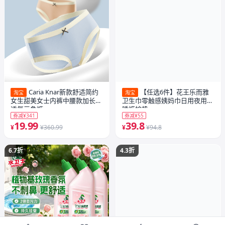
Caria Knar新款舒适简约
【任选6件】花王乐而雅
淘宝
淘宝
女生甜美女士内裤中腰款加长裆
卫生巾零触感姨妈巾日用夜用安
透气三角裤
睡裤护垫
券减¥341
券减¥55
19.99
39.8
¥
¥360.99
¥
¥94.8
6.7折
4.3折