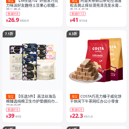
【38任选10】好丽友巧克
阿道夫茶麸山茶花控油蓬
淘宝
淘宝
力味派好友趣呀土豆果心软糖薯
松去屑止痒丝滑亮泽洗发水膏液
愿片零食
乳组合任选
券减¥58
券减¥113
26.9
41
¥
¥84.9
¥
¥154
7.1折
4.3折
【任选5件】高洁丝海岛
COSTA巧克力榛子威化饼
淘宝
淘宝
棉臻选纯棉卫生巾护垫姨妈巾日
干休闲下午茶网红办公小零食
用夜安裤
券减¥16
券减¥29
39
22.3
¥
¥55
¥
¥51.3