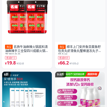
名扬牛油麻辣火锅底料清
顺丰上门安井鱼豆腐鱼籽
淘宝
淘宝
油麻辣手工全型四川成都火锅冒
包贡丸虾滑鱼丸蟹棒速冻丸子火
菜调料串串
锅食材
券减¥13
券减¥69
19.8
66.2
¥
¥32.8
¥
¥135.2
6折
9.6折