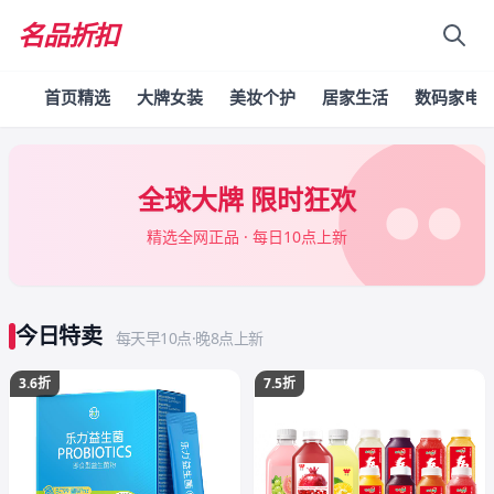
名品折扣
首页精选
大牌女装
美妆个护
居家生活
数码家电
全球大牌 限时狂欢
精选全网正品 · 每日10点上新
今日特卖
每天早10点·晚8点上新
3.6折
7.5折