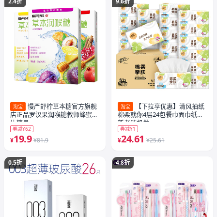
2.4折
9.6折
慢严舒柠草本糖官方旗舰
【下拉享优惠】清风抽纸
淘宝
淘宝
店正品罗汉果润喉糖教师蜂蜜含
棉柔就你4层24包餐巾面巾纸巾
片糖果
新老随机发
券减¥62
券减¥1
19.9
24.61
¥
¥81.9
¥
¥25.61
0.5折
4.8折