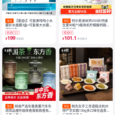
【套组t】可复美吨吨小水
钙尔奇液体钙VD3补钙维
淘宝
淘宝
膜补水面膜3盒+可复美大水膜水
生素90粒*3瓶有机柠檬酸钙碳酸
润贴3盒
钙易吞服
券减¥131
券减¥4
199
101.1
¥
¥330
¥
¥105.1
5.8折
4.9折
网易严选车载香薰汽车车
杨先生手工非遗糕点杭州
淘宝
淘宝
用饰品摆件固体香膏新款香氛用
特产芡实糕130g多口味任选条
品男士香水
头糕零食糕点