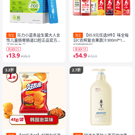
乐力小蓝条益生菌大人女
【65.9元任选9件】味全每
淘宝
淘宝
性儿童肠胃肠道口腔正品官方冻
日C农榨复合果蔬汁300ml*1瓶
干粉益生元
好喝椰饮料
券减¥25
券减¥18
13.9
54.9
¥
¥38.9
¥
¥72.9
3.2折
2.7折