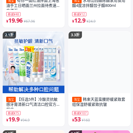
有你一面红油拌面上海葱
水塔山西醋陈醋家用食用
淘宝
淘宝
油手工日晒面兰州拉面待煮速食
醋4度凉拌醋饺子醋800ml
方便面
券减¥48
券减¥12
19.96
12.9
¥
¥67.96
¥
¥24.9
2.1折
3.3折
【任选5件】冷酸灵抗敏
韩束天蓝蛮腰舒缓紧致套
淘宝
淘宝
感牙膏清新口气清洁口腔官方旗
组保湿舒缓紧致抗皱
舰店
券减¥75
券减¥107
19.9
53
¥
¥94.9
¥
¥160