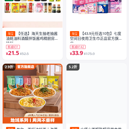
【任选】海天生抽老抽酱
【43.9元任选10包】七度
淘宝
淘宝
油蚝油料酒醋拌饭酱鸡精厨房调
空间日夜用卫生巾正品官方旗舰
味料
店
券减¥31
券减¥142
21.5
33.9
¥
¥52.5
¥
¥175.9
2.9折
5.2折