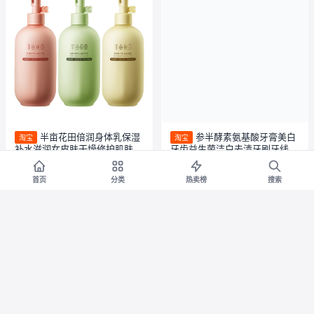
半亩花田倍润身体乳保湿
参半酵素氨基酸牙膏美白
淘宝
淘宝
补水滋润女皮肤干燥修护肌肤清
牙齿益生菌洁白去渍牙刷牙线漱
爽持久留香
口支80gtkA
券减¥146
券减¥56
首页
分类
热卖榜
搜索
30.8
29.8
¥
¥176.8
¥
¥85.8
5折
3.9折