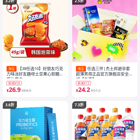
3.2折
2.5折
【38任选10】好丽友巧克
任选三件|杰士邦避孕套
淘宝
淘宝
力味派好友趣呀土豆果心软糖薯
超薄男用正品官方旗舰店安全套
愿片零食
减【专享】
券减¥58
券减¥73
26.9
24.2
¥
¥84.9
¥
¥97.2
3.6折
7.3折