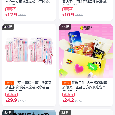
水户外专用神器防蚊虫叮咬蚊怕
室内卫生间除厕所异味神器爆香
水花露水
瓶香氛香薰
券减¥7
券减¥4
12.9
10.9
¥
¥19.9
¥
¥14.9
4.8折
2.5折
【买一套送一套】舒客牙
任选三件|杰士邦避孕套
淘宝
淘宝
刷密泡软毛成人套装家庭装品牌
超薄男用正品官方旗舰店安全套
官方旗舰店
减【专享】
券减¥33
券减¥73
29.9
24.2
¥
¥62.9
¥
¥97.2
5.4折
3.8折