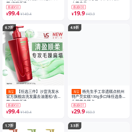
屑/修护任选
小零食品
券减¥50
券减¥30
99.4
19.9
¥
¥149.4
¥
¥49.9
6.7折
4.9折
【任选三件】沙宣洗发水
杨先生手工非遗糕点杭州
淘宝
淘宝
官方旗舰店洗发露去油蓬松/去
特产芡实糕130g多口味任选条
屑/修护任选
头糕零食糕点
券减¥50
券减¥31
99.4
29.9
¥
¥149.4
¥
¥60.9
1.7折
3.5折