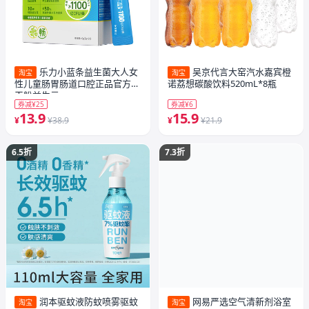
乐力小蓝条益生菌大人女
吴京代言大窑汽水嘉宾橙
淘宝
淘宝
性儿童肠胃肠道口腔正品官方冻
诺荔想碳酸饮料520mL*8瓶
干粉益生元
券减¥25
券减¥6
13.9
15.9
¥
¥38.9
¥
¥21.9
6.5折
7.3折
润本驱蚊液防蚊喷雾驱蚊
网易严选空气清新剂浴室
淘宝
淘宝