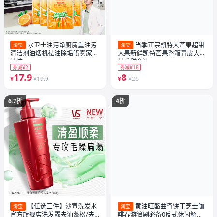
水卫士油污净厨房重油污
当季正宗凯特大芒果超甜
淘宝
淘宝
清洁剂油烟机祛油除垢喷雾家用
大果新鲜凯特芒果整箱青皮大脸
清洁
芒香甜多汁
券减¥2
券减¥18
17.9
8
¥
¥19.9
¥
¥26
6.7折
4折
【任选三件】沙宣洗发水
黄油旺酪曲奇饼干芝士咖
淘宝
淘宝
官方旗舰店洗发露去油蓬松/去
啡春游追剧必备0反式休闲解馋