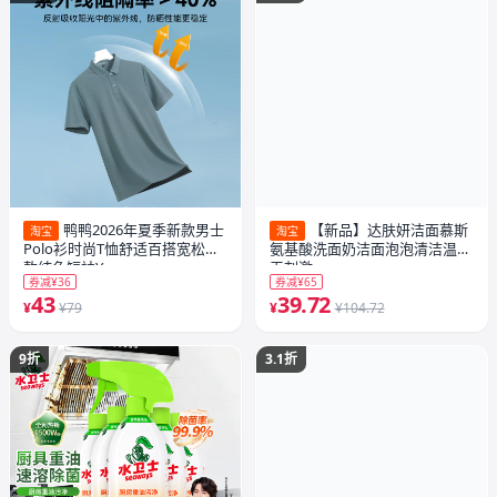
鸭鸭2026年夏季新款男士
【新品】达肤妍洁面慕斯
淘宝
淘宝
Polo衫时尚T恤舒适百搭宽松短
氨基酸洗面奶洁面泡泡清洁温和
款纯色短袖Y
无刺激
券减¥36
券减¥65
43
39.72
¥
¥79
¥
¥104.72
9折
3.1折