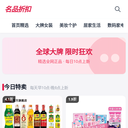
名品折扣
首页精选
大牌女装
美妆个护
居家生活
数码家电
全球大牌 限时狂欢
精选全网正品 · 每日10点上新
今日特卖
每天早10点·晚8点上新
4.1折
1.9折