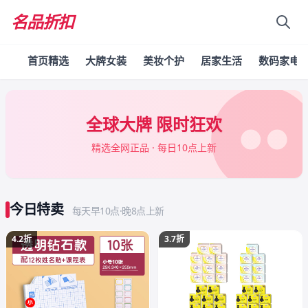
名品折扣
首页精选
大牌女装
美妆个护
居家生活
数码家电
全球大牌 限时狂欢
精选全网正品 · 每日10点上新
今日特卖
每天早10点·晚8点上新
4.2折
3.7折