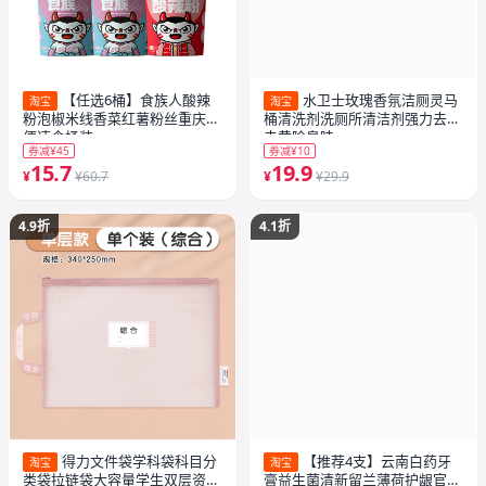
【任选6桶】食族人酸辣
水卫士玫瑰香氛洁厕灵马
淘宝
淘宝
粉泡椒米线香菜红薯粉丝重庆方
桶清洗剂洗厕所清洁剂强力去污
便速食桶装
去黄除臭味
券减¥45
券减¥10
15.7
19.9
¥
¥60.7
¥
¥29.9
4.9折
4.1折
得力文件袋学科袋科目分
【推荐4支】云南白药牙
淘宝
淘宝
类袋拉链袋大容量学生双层资料
膏益生菌清新留兰薄荷护龈官方