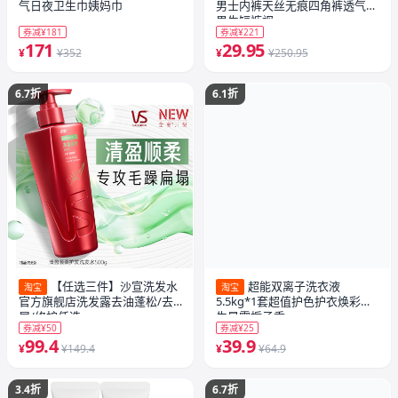
气日夜卫生巾姨妈巾
男士内裤天丝无痕四角裤透气裆
男生短裤衩
券减¥181
券减¥221
171
29.95
¥
¥352
¥
¥250.95
6.7折
6.1折
【任选三件】沙宣洗发水
超能双离子洗衣液
淘宝
淘宝
官方旗舰店洗发露去油蓬松/去
5.5kg*1套超值护色护衣焕彩新
屑/修护任选
生晨露栀子香
券减¥50
券减¥25
99.4
39.9
¥
¥149.4
¥
¥64.9
3.4折
6.7折