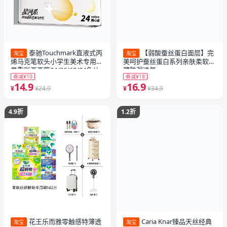
泰驰Touchmark直液式丙
【弱酸蚕丝蛋白面层】完
淘宝
淘宝
烯马克笔软头小学生美术专用浓
美呵护蚕丝蛋白系列亲肤柔软超
墨重彩画画笔24/36/60/84色儿
薄防漏透气
券减¥10
券减¥18
童可水洗幼儿园水彩笔礼物
14.9
16.9
¥
¥24.9
¥
¥34.9
4.9折
1.2折
花王乐而雅零触感特薄透
Caria Knar臻品天丝经典
淘宝
淘宝