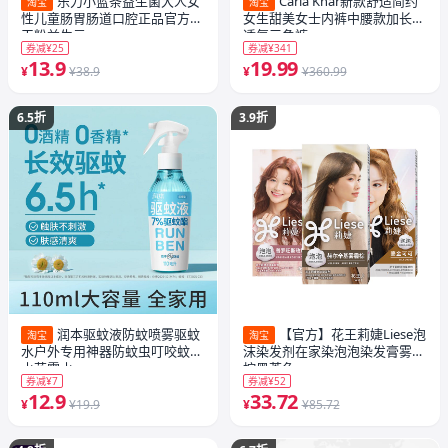
乐力小蓝条益生菌大人女
Caria Knar新款舒适简约
淘宝
淘宝
性儿童肠胃肠道口腔正品官方冻
女生甜美女士内裤中腰款加长裆
干粉益生元
透气三角裤
券减¥25
券减¥341
13.9
19.99
¥
¥38.9
¥
¥360.99
6.5折
3.9折
润本驱蚊液防蚊喷雾驱蚊
【官方】花王莉婕Liese泡
淘宝
淘宝
水户外专用神器防蚊虫叮咬蚊怕
沫染发剂在家染泡泡染发膏雾霾
水花露水
棕黑茶色
券减¥7
券减¥52
12.9
33.72
¥
¥19.9
¥
¥85.72