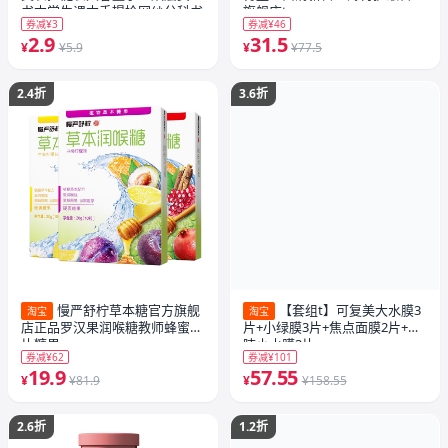
书本学生课本手提拎网纱分科书
旗舰店t
券减¥3
券减¥46
袋a4试卷收纳袋
2.9
31.5
¥
¥5.9
¥
¥77.5
2.4折
3.6折
慢严舒柠草本糖官方旗舰
【套组t】可复美大水膜3
淘宝
淘宝
店正品罗汉果润喉糖教师蜂蜜含
片+小绿膜3片+焦点面膜2片+吨
片糖果
吨小水膜3片
券减¥62
券减¥101
19.9
57.55
¥
¥81.9
¥
¥158.55
2.6折
1.2折