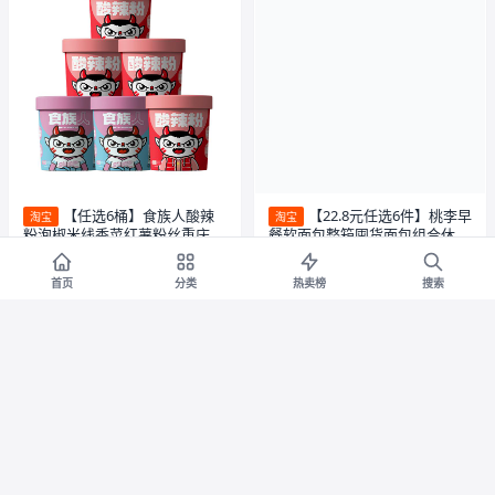
【任选6桶】食族人酸辣
【22.8元任选6件】桃李早
淘宝
淘宝
粉泡椒米线香菜红薯粉丝重庆方
餐软面包整箱囤货面包组合休闲
便速食桶装
零食品_
券减¥45
券减¥104
首页
分类
热卖榜
搜索
15.7
13.95
¥
¥60.7
¥
¥117.95
7.5折
0.5折