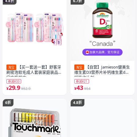
4.8折
6.7折
【买一套送一套】舒客牙
【自营】Jamieson健美生
淘宝
淘宝
刷密泡软毛成人套装家庭装品牌
维生素D3营养片补钙维生素d助
官方旗舰店
钙吸收片剂
券减¥33
券减¥21
29.9
43
¥
¥62.9
¥
¥64
6折
4.8折