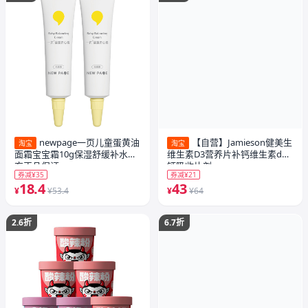
newpage一页儿童蛋黄油
【自营】Jamieson健美生
淘宝
淘宝
面霜宝宝霜10g保湿舒缓补水官
维生素D3营养片补钙维生素d助
方正品保证
钙吸收片剂
券减¥35
券减¥21
18.4
43
¥
¥53.4
¥
¥64
2.6折
6.7折