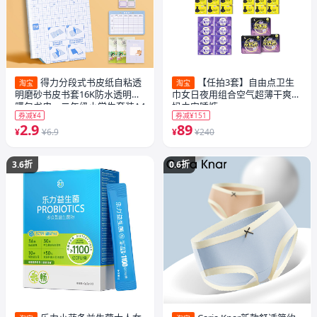
得力分段式书皮纸自粘透
【任拍3套】自由点卫生
淘宝
淘宝
明磨砂书皮书套16K防水透明书
巾女日夜用组合空气超薄干爽姨
膜包书皮一二年级小学生套装A4
妈巾安睡裤
券减¥4
券减¥151
加厚
2.9
89
¥
¥6.9
¥
¥240
3.6折
0.6折