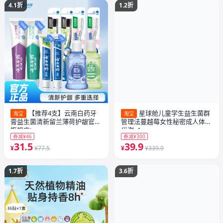
4.1折
1.2折
【推荐4支】云南白药牙
星球舱儿童学生益生菌群
淘宝
淘宝
膏益生菌清新留兰薄荷护龈官方
管理法蔓越莓女性秘密成人体重
旗舰店t
代谢x1
券减¥46
券减¥300
31.5
39.9
¥
¥77.5
¥
¥339.9
1.7折
3.6折