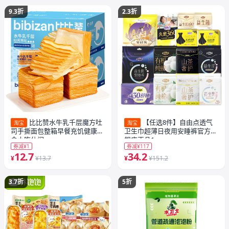
9.3折
2.3折
比比赞水牛乳千层魔方吐
【任选8件】自由点透气
淘宝
淘宝
司手撕面包整箱早餐充饥健康零
卫生巾超薄日夜用安睡裤官方旗
食小吃休闲
舰店正品1
券减¥1
券减¥117
12.7
34.2
¥
¥13.7
¥
¥151.2
3.7折
5折