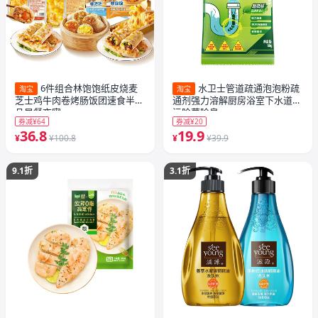
6件组合林饱饱纸皮烧麦
水卫士管道疏通泡泡粉疏
淘宝
淘宝
芝士鸡牛肉卷烤肠饭团速食半成
通剂强力溶解厨房浴室下水道油
品早餐夜宵
污除菌除臭
券减¥64
券减¥20
36.8
19.9
¥
¥100.8
¥
¥39.9
9.1折
3.1折