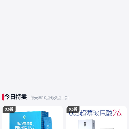
今日特卖
每天早10点·晚8点上新
3.6折
0.5折