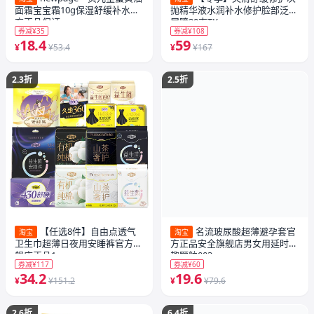
面霜宝宝霜10g保湿舒缓补水官
抛精华液水润补水修护脸部泛红
方正品保证
屏障30支TK
券减¥35
券减¥108
18.4
59
¥
¥53.4
¥
¥167
2.3折
2.5折
【任选8件】自由点透气
名流玻尿酸超薄避孕套官
淘宝
淘宝
卫生巾超薄日夜用安睡裤官方旗
方正品安全旗舰店男女用延时情
舰店正品1
趣颗粒003
券减¥117
券减¥60
34.2
19.6
¥
¥151.2
¥
¥79.6
2.6折
6.4折