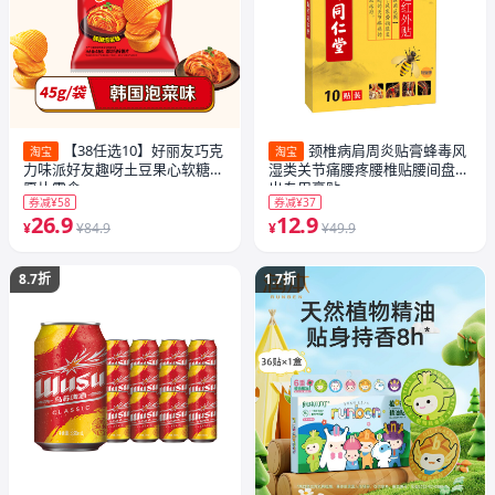
【38任选10】好丽友巧克
颈椎病肩周炎贴膏蜂毒风
淘宝
淘宝
力味派好友趣呀土豆果心软糖薯
湿类关节痛腰疼腰椎贴腰间盘突
愿片零食
出专用膏贴
券减¥58
券减¥37
26.9
12.9
¥
¥84.9
¥
¥49.9
8.7折
1.7折