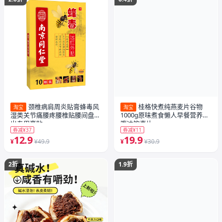
颈椎病肩周炎贴膏蜂毒风
桂格快煮纯燕麦片谷物
淘宝
淘宝
湿类关节痛腰疼腰椎贴腰间盘突
1000g原味煮食懒人早餐营养饱
出专用膏贴
腹冲饮麦片
券减¥37
券减¥11
12.9
19.9
¥
¥49.9
¥
¥30.9
2折
1.9折