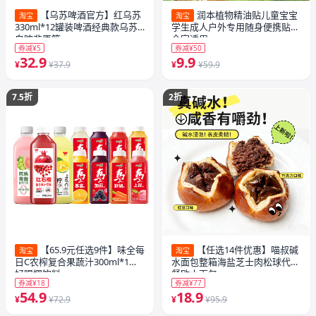
【乌苏啤酒官方】红乌苏
润本植物精油贴儿童宝宝
淘宝
淘宝
330ml*12罐装啤酒经典款乌苏
学生成人户外专用随身便携贴纸
白啤非原箱
全家适用
券减¥5
券减¥50
32.9
9.9
¥
¥37.9
¥
¥59.9
7.5折
2折
【65.9元任选9件】味全每
【任选14件优惠】喵叔碱
淘宝
淘宝
日C农榨复合果蔬汁300ml*1瓶
水面包整箱海盐芝士肉松球代早
好喝椰饮料
餐欧小面包
券减¥18
券减¥77
54.9
18.9
¥
¥72.9
¥
¥95.9