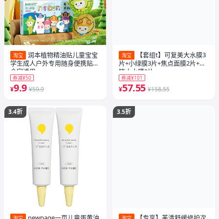
润本植物精油贴儿童宝宝
【套组t】可复美大水膜3
淘宝
淘宝
学生成人户外专用随身便携贴纸
片+小绿膜3片+焦点面膜2片+吨
全家适用
吨小水膜3片
券减¥50
券减¥101
9.9
57.55
¥
¥59.9
¥
¥158.55
3.4折
3.5折
newpage一页儿童蛋黄油
【专享】芙清舒缓修护次
淘宝
淘宝