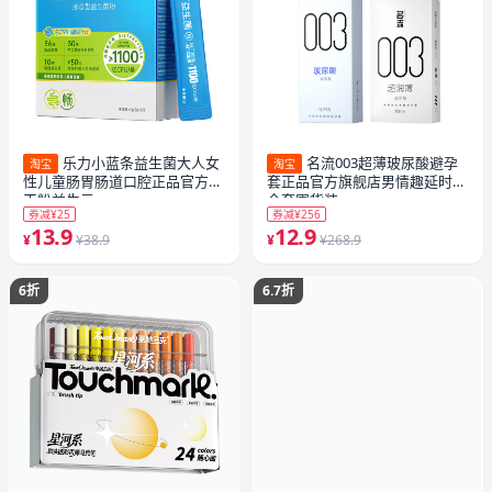
乐力小蓝条益生菌大人女
名流003超薄玻尿酸避孕
淘宝
淘宝
性儿童肠胃肠道口腔正品官方冻
套正品官方旗舰店男情趣延时安
干粉益生元
全套囤货装
券减¥25
券减¥256
13.9
12.9
¥
¥38.9
¥
¥268.9
6折
6.7折