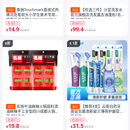
泰驰Touchmark直液式丙
【任选三件】沙宣洗发水
淘宝
淘宝
烯马克笔软头小学生美术专用浓
官方旗舰店洗发露去油蓬松/去
墨重彩画画笔24/36/60/84色儿
屑/修护任选
券减¥10
券减¥50
童可水洗幼儿园水彩笔礼物
14.9
99.4
¥
¥24.9
¥
¥149.4
6折
4.1折
名扬牛油麻辣火锅底料清
【推荐4支】云南白药牙
淘宝
淘宝
油麻辣手工全型四川成都火锅冒
膏益生菌清新留兰薄荷护龈官方
菜调料串串
旗舰店t
券减¥13
券减¥46
19.8
31.5
¥
¥32.8
¥
¥77.5