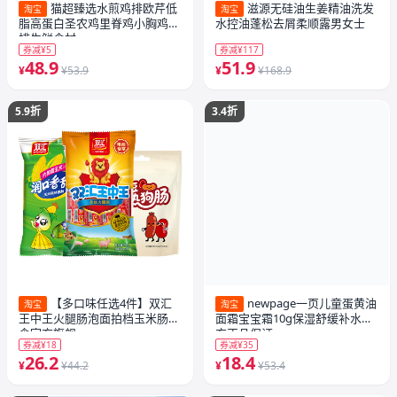
猫超臻选水煎鸡排欧芹低
滋源无硅油生姜精油洗发
淘宝
淘宝
脂高蛋白圣农鸡里脊鸡小胸鸡胸
水控油蓬松去屑柔顺露男女士
排生鲜食材
券减¥5
券减¥117
48.9
51.9
¥
¥53.9
¥
¥168.9
5.9折
3.4折
【多口味任选4件】双汇
newpage一页儿童蛋黄油
淘宝
淘宝
王中王火腿肠泡面拍档玉米肠零
面霜宝宝霜10g保湿舒缓补水官
食官方旗舰
方正品保证
券减¥18
券减¥35
26.2
18.4
¥
¥44.2
¥
¥53.4