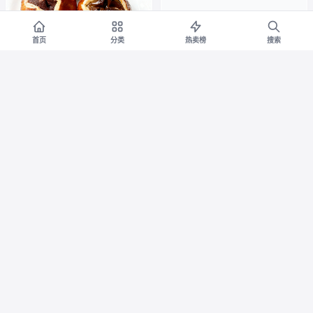
首页
分类
热卖榜
搜索
【任选14件优惠】喵叔碱
【专属货品】林清轩山茶
淘宝
淘宝
水面包整箱海盐芝士肉松球代早
花抗皱微珠精华爽肤水小金珠
餐欧小面包
1.0护肤正品
券减¥77
券减¥204
18.9
46.99
¥
¥95.9
¥
¥250.99
7折
3.3折
六必居二八花生芝麻酱老
【任选6桶】食族人酸辣
淘宝
淘宝