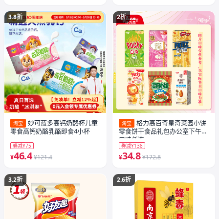
3.8折
2折
妙可蓝多高钙奶酪杯儿童
格力高百奇星奇菜园小饼
淘宝
淘宝
零食高钙奶酪乳酪即食4小杯
零食饼干食品礼包办公室下午茶
口味任选
券减¥75
券减¥138
46.4
34.8
¥
¥121.4
¥
¥172.8
3.2折
2.6折