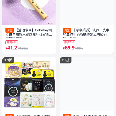
【活动专享】Colorkey珂
【专享渠道】认养一头牛
淘宝
淘宝
拉琪自嘲熊水雾唇露丝绒雾面口
经典纯牛奶原味酸奶风味酸奶3
红唇泥唇彩
箱学生奶
券减¥87
券减¥30
41.2
69.9
¥
¥128.2
¥
¥99.9
2.3折
2.5折