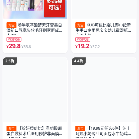
参半氨基酸酵素牙膏美白
KUB可优比婴儿湿巾纸新
淘宝
淘宝
清新口气宽头软毛牙刷家庭成
生手口专用屁宝宝幼儿童湿纸巾
人-TK
家用大包
券减¥56
券减¥38
29.8
19.2
¥
¥85.8
¥
¥57.2
2.5折
4.4折
【绽妍质价比】重组胶原
【19.98元任选6件】沪上
淘宝
淘宝
蛋白敷料术后医用修护非面膜
阿姨小奶砖吐司面包水牛奶鸡蛋
【专享】TK
糕早餐点心