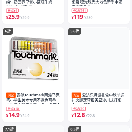
纯牛奶营养早餐小蓝瓶牛奶
影盘 哑光珠光大地色新手水泥
243ml*12瓶 YT
盘杏粉盘 T
券减¥4
券减¥161
25.9
119
¥
¥29.9
¥
¥280
6折
5.6折
泰驰Touchmark丙烯马克
爱达乐月饼礼盒中秋节送
淘宝
淘宝
笔小学生美术专用不透色可叠色
礼火腿莲蓉蛋黄豆沙川式灯影牛
抱抱桶水彩笔儿童24色36色可水
肉2026新款
券减¥10
券减¥10
洗幼儿园彩色笔芯画画笔
14.9
12.8
¥
¥24.9
¥
¥22.8
7.1折
0.5折