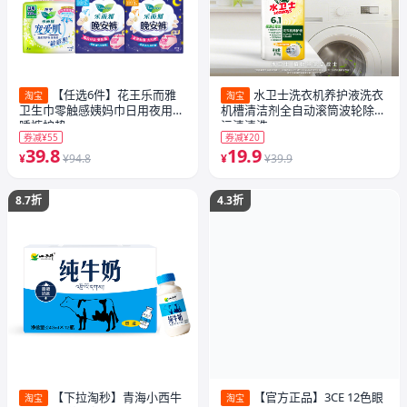
【任选6件】花王乐而雅
水卫士洗衣机养护液洗衣
淘宝
淘宝
卫生巾零触感姨妈巾日用夜用安
机槽清洁剂全自动滚筒波轮除菌
睡裤护垫
污渍清洗
券减¥55
券减¥20
39.8
19.9
¥
¥94.8
¥
¥39.9
8.7折
4.3折
【下拉淘秒】青海小西牛
【官方正品】3CE 12色眼
淘宝
淘宝