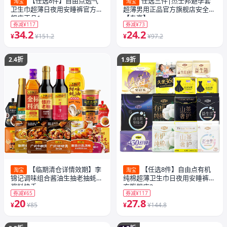
【任选8件】自由点透气
任选三件|杰士邦避孕套
淘宝
淘宝
卫生巾超薄日夜用安睡裤官方旗
超薄男用正品官方旗舰店安全套
舰店正品1
【专享】
券减¥117
券减¥73
34.2
24.2
¥
¥151.2
¥
¥97.2
2.4折
1.9折
【临期清仓详情效期】李
【任选8件】自由点有机
淘宝
淘宝
锦记调味组合酱油生抽老抽蚝油
纯棉超薄卫生巾日夜用安睡裤官
酱料快手
方旗舰店3
券减¥65
券减¥117
20
27.8
¥
¥85
¥
¥144.8