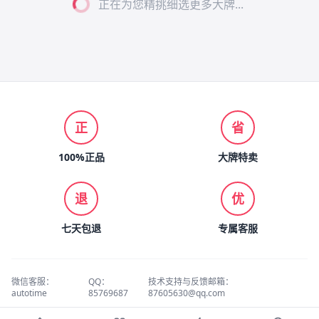
正在为您精挑细选更多大牌...
正
省
100%正品
大牌特卖
退
优
七天包退
专属客服
微信客服：
QQ：
技术支持与反馈邮箱：
autotime
85769687
87605630@qq.com
© 2026 名品折扣 版权所有.