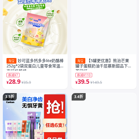
妙可蓝多钙多多lite奶酪棒
【5罐更优惠】熊治芒果
淘宝
淘宝
252g*2袋双蛋白儿童零食常温
罐子蛋糕奶油千层慕斯甜品下午
高钙奶酪棒
茶网红
券减¥7
券减¥110
28.9
39.5
¥
¥35.9
¥
¥149.5
3.5折
3.4折