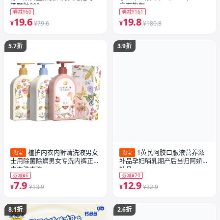
趣颗粒003
官方旗舰
券减¥60
券减¥161
19.6
19.8
¥
¥79.6
¥
¥180.8
5.7折
3.9折
植护内衣内裤清洗液男女
1黄芪阿胶口服液营养滋
淘宝
淘宝
士用除菌除螨男女专洗内裤正品
补品孕妇哺乳期产后当归阿娇滋
内衣洗衣液
补品
券减¥6
券减¥20
7.9
12.9
¥
¥13.9
¥
¥32.9
8.1折
2.6折