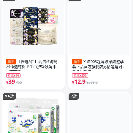
【任选5件】高洁丝海岛
名流003超薄玻尿酸避孕
淘宝
淘宝
棉臻选纯棉卫生巾护垫姨妈巾日
套正品官方旗舰店男情趣延时安
用夜安裤
全套囤货装
券减¥16
券减¥256
39
12.9
¥
¥55
¥
¥268.9
9.6折
7折