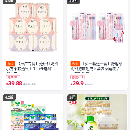
3.3折
4.8折
【推广专属】她研社奶滑
【买一套送一套】舒客牙
淘宝
淘宝
小方柔软透气卫生巾任选6件防
刷密泡软毛成人套装家庭装品牌
漏干爽
官方旗舰店
券减¥80
券减¥33
39.88
29.9
¥
¥119.88
¥
¥62.9
4.2折
5折