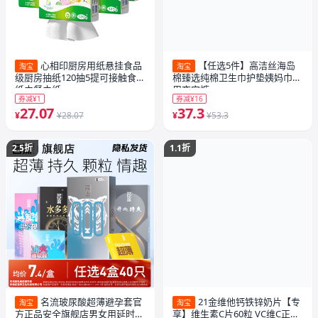
心相印厨房用纸悬挂食品
【任选5件】高洁丝海岛
淘宝
淘宝
级厨房抽纸120抽5提可接触食物
棉臻选纯棉卫生巾护垫姨妈巾日
纸巾餐巾纸
用夜安裤
券减¥1
券减¥16
27.07
37.3
¥
¥28.07
¥
¥53.3
2.5折
1.1折
名流玻尿酸超薄避孕套官
21金维他钙铁锌奶片【专
淘宝
淘宝
方正品安全旗舰店男女用延时情
享】维生素C片60粒 VC维C正品