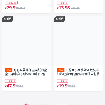
券减¥246
券减¥18
79.9
13.98
¥
¥325.9
¥
¥31.98
8.3折
6.7折
可心柔婴儿保湿柔纸巾宝
卫龙大小面筋辣条散装非
淘宝
淘宝
宝云柔巾鼻子纸S码110抽12包
油炸经典休闲解馋零食独立包装
券减¥10
券减¥10
47.9
19.9
¥
¥57.9
¥
¥29.9