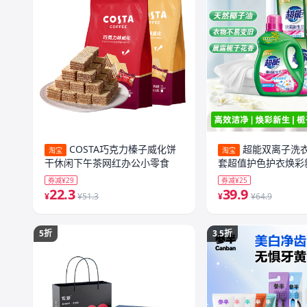
COSTA巧克力榛子威化饼
超能双离子洗衣液
淘宝
淘宝
干休闲下午茶网红办公小零食
套超值护色护衣焕彩
子香
券减¥29
券减¥25
22.3
39.9
¥
¥51.3
¥
¥64.9
5折
3.5折