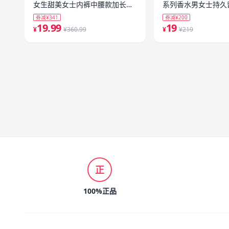
女生甜美女士内裤中腰款加长裆
系列香水男女士持久
透气三角裤
中性淡香
券减¥341
券减¥200
19.99
19
¥
¥360.99
¥
¥219
正
100%正品