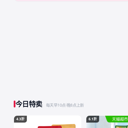
今日特卖
每天早10点·晚8点上新
4.3折
6.1折