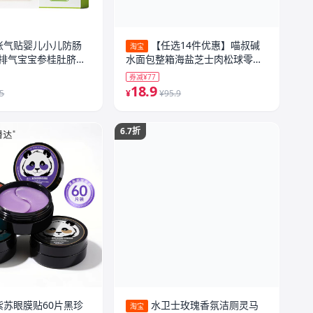
胀气贴婴儿小儿防肠
【任选14件优惠】喵叔碱
淘宝
排气宝宝参桂肚脐贴
水面包整箱海盐芝士肉松球零食
主食代早餐
券减¥77
18.9
.5
¥
¥95.9
6.7折
紫苏眼膜贴60片黑珍
水卫士玫瑰香氛洁厕灵马
淘宝