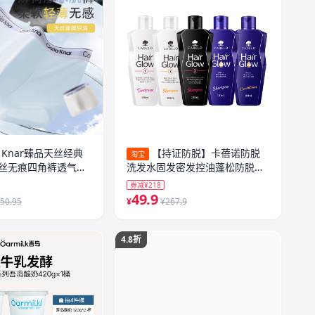
ia Knar臻品天丝经典
【持证防脱】卡蓓诺防脱
淘宝
丝无痕四角裤透气裆
洗发水固发密发控油蓬松防脱发
洗发露液
券减¥218
49.9
50.95
¥
¥267.9
4.8折