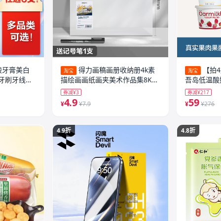
酸牙膏美白
得力画稿画册收纳册4k素
【拍4
淘宝
淘宝
牙刷牙线漱
描绘画画纸画夹美术作品集8K文
吾岛低温酸
件资料册画作收纳袋子a3儿童奖
420g*1桶
券减¥3
券减¥217
状收集册透明海报油画袋
4.9
59
¥
¥7.9
¥
¥276
4.9折
4.8折