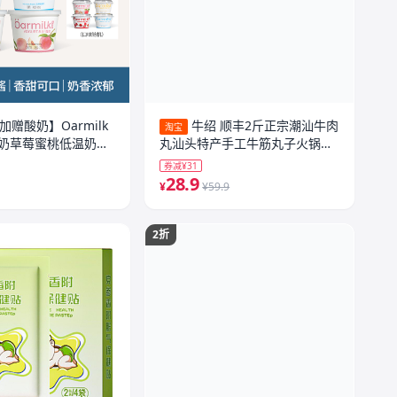
加赠酸奶】Oarmilk
牛绍 顺丰2斤正宗潮汕牛肉
淘宝
奶草莓蜜桃低温奶
丸汕头特产手工牛筋丸子火锅食
材烧烤1
券减¥31
28.9
¥
¥59.9
2折