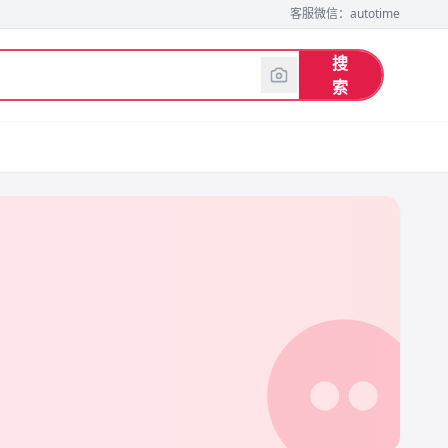
客服微信：autotime
搜
索