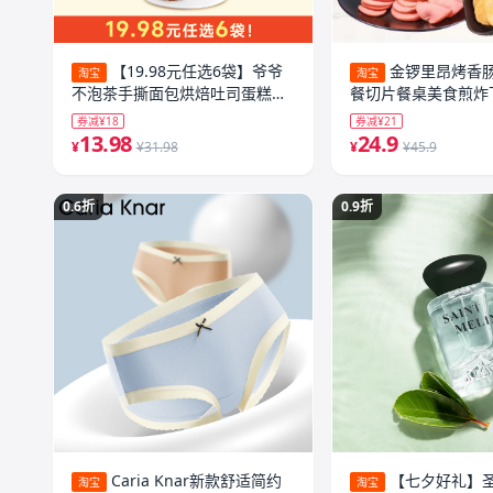
【19.98元任选6袋】爷爷
金锣里昂烤香肠
淘宝
淘宝
不泡茶手撕面包烘焙吐司蛋糕点
餐切片餐桌美食煎炸
心营养早餐
券减¥18
券减¥21
13.98
24.9
¥
¥31.98
¥
¥45.9
0.6折
0.9折
Caria Knar新款舒适简约
【七夕好礼】
淘宝
淘宝