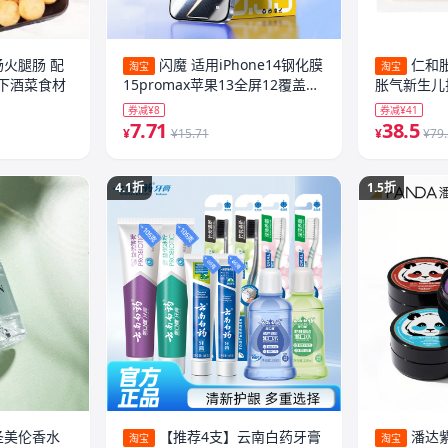
火腿肠 配
闪魔 适用iPhone14钢化膜
仁和
淘宝
淘宝
下酒菜食材
15promax苹果13全屏12覆盖
胀气新生儿
14plus+保护XR蓝光iP防爆
足贴保健贴
券减¥8
券减¥41
16ProMax手机11新款ip14贴膜
7.71
38.5
¥
¥15.71
¥
¥79
X/XS
4.1折
1.5折
圣美伦香水
【推荐4支】云南白药牙膏
潘达
淘宝
淘宝