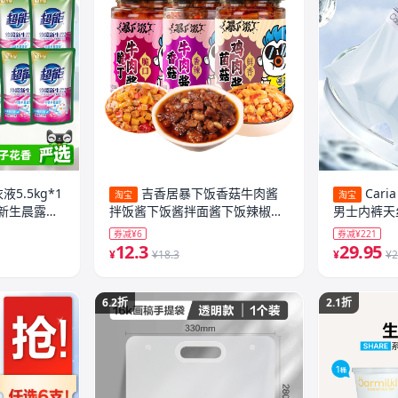
5.5kg*1
吉香居暴下饭香菇牛肉酱
Car
淘宝
淘宝
新生晨露栀
拌饭酱下饭酱拌面酱下饭辣椒酱
男士内裤天
蘑菇香菇酱
男生短裤衩
券减¥6
券减¥221
12.3
29.95
¥
¥18.3
¥
¥2
6.2折
2.1折