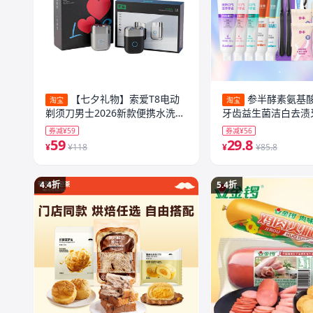
【七夕礼物】索爱T8电动
参半酵素氨基
淘宝
淘宝
剃须刀男士2026新款便携水洗刮
牙齿益生菌洁白去渍
胡刀送男友
口支80gtkA
券减¥59
券减¥56
59
29.8
¥
¥118
¥
¥85.8
4.4折
5.4折