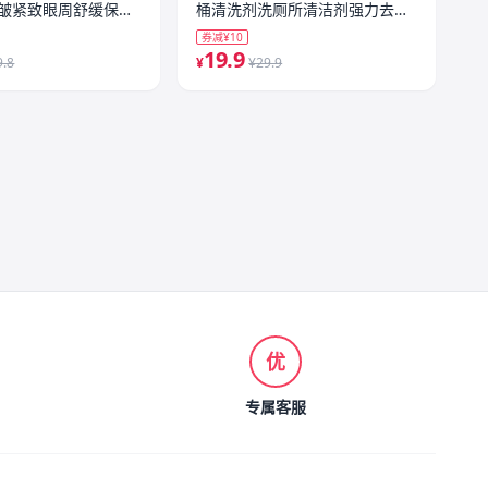
皱紧致眼周舒缓保湿
桶清洗剂洗厕所清洁剂强力去污
去黄除臭味
券减¥10
19.9
9.8
¥
¥29.9
优
专属客服