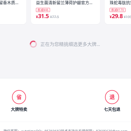
留香木质调
益生菌清新留兰薄荷护龈官方旗
珠蛇毒肽抗
舰店t
官方正品-2
券减¥46
券减¥170
31.5
29.8
¥
¥77.5
¥
¥19
正在为您精挑细选更多大牌...
省
退
大牌特卖
七天包退