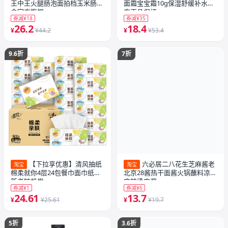
王中王火腿肠泡面拍档玉米肠零
面霜宝宝霜10g保湿舒缓补水官
食官方旗舰
方正品保证
券减¥18
券减¥35
26.2
18.4
¥
¥44.2
¥
¥53.4
9.6折
7折
【下拉享优惠】清风抽纸
六必居二八花生芝麻酱老
淘宝
淘宝
棉柔就你4层24包餐巾面巾纸巾
北京28酱热干面酱火锅蘸料凉皮
新老随机发
麻辣烫麻酱
券减¥1
券减¥6
24.61
13.7
¥
¥25.61
¥
¥19.7
5折
3.6折