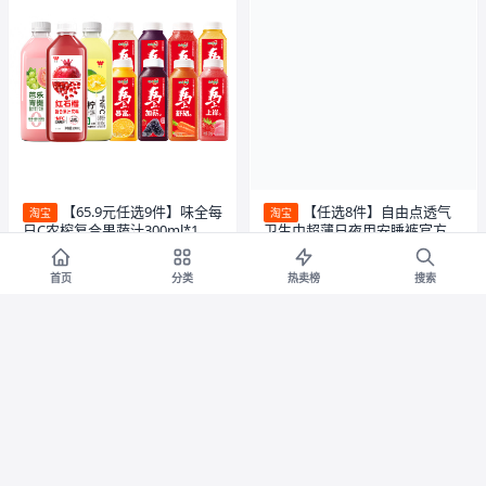
【65.9元任选9件】味全每
【任选8件】自由点透气
淘宝
淘宝
日C农榨复合果蔬汁300ml*1瓶
卫生巾超薄日夜用安睡裤官方旗
好喝椰饮料
舰店正品1
券减¥18
券减¥117
首页
分类
热卖榜
搜索
54.9
34.2
¥
¥72.9
¥
¥151.2
0.5折
4.2折