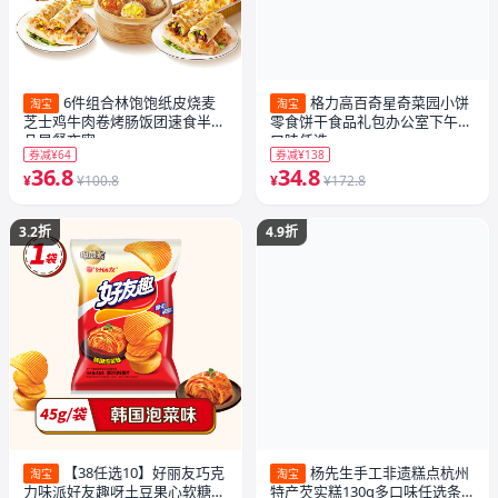
6件组合林饱饱纸皮烧麦
格力高百奇星奇菜园小饼
淘宝
淘宝
芝士鸡牛肉卷烤肠饭团速食半成
零食饼干食品礼包办公室下午茶
品早餐夜宵
口味任选
券减¥64
券减¥138
36.8
34.8
¥
¥100.8
¥
¥172.8
3.2折
4.9折
【38任选10】好丽友巧克
杨先生手工非遗糕点杭州
淘宝
淘宝
力味派好友趣呀土豆果心软糖薯
特产芡实糕130g多口味任选条