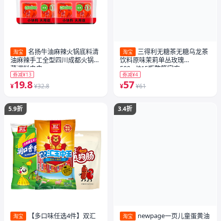
名扬牛油麻辣火锅底料清
三得利无糖茶无糖乌龙茶
淘宝
淘宝
油麻辣手工全型四川成都火锅冒
饮料原味茉莉单丛玫瑰
菜调料串串
500ml*15瓶整箱官方
券减¥13
券减¥4
19.8
57
¥
¥32.8
¥
¥61
5.9折
3.4折
【多口味任选4件】双汇
newpage一页儿童蛋黄油
淘宝
淘宝