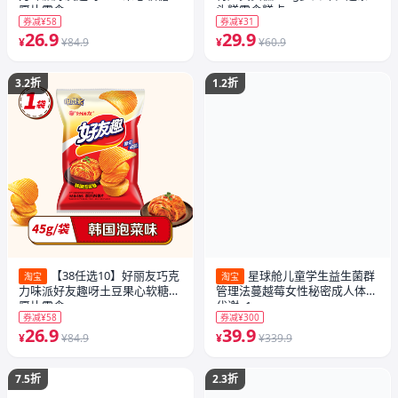
愿片零食
头糕零食糕点
券减¥58
券减¥31
26.9
29.9
¥
¥84.9
¥
¥60.9
3.2折
1.2折
【38任选10】好丽友巧克
星球舱儿童学生益生菌群
淘宝
淘宝
力味派好友趣呀土豆果心软糖薯
管理法蔓越莓女性秘密成人体重
愿片零食
代谢x1
券减¥58
券减¥300
26.9
39.9
¥
¥84.9
¥
¥339.9
7.5折
2.3折