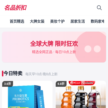
名品折扣
首页精选
大牌女装
美妆个护
居家生活
数码家电
全球大牌 限时狂欢
精选全网正品 · 每日10点上新
今日特卖
每天早10点·晚8点上新
3.6折
6.8折