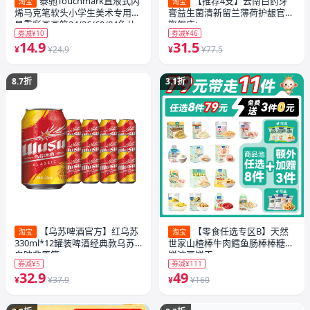
泰驰Touchmark直液式丙
【推荐4支】云南白药牙
淘宝
淘宝
烯马克笔软头小学生美术专用浓
膏益生菌清新留兰薄荷护龈官方
墨重彩画画笔24/36/60/84色儿
旗舰店t
券减¥10
券减¥46
童可水洗幼儿园水彩笔礼物
14.9
31.5
¥
¥24.9
¥
¥77.5
8.7折
3.1折
【乌苏啤酒官方】红乌苏
【零食任选专区B】天然
淘宝
淘宝
330ml*12罐装啤酒经典款乌苏
世家山楂棒牛肉鳕鱼肠棒棒糖米
白啤非原箱
饼溶豆饼干
券减¥5
券减¥111
32.9
49
¥
¥37.9
¥
¥160