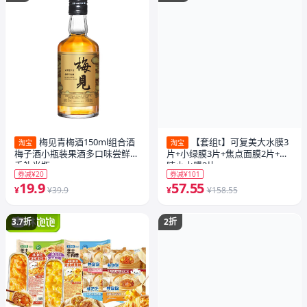
梅见青梅酒150ml组合酒
【套组t】可复美大水膜3
淘宝
淘宝
梅子酒小瓶装果酒多口味尝鲜伴
片+小绿膜3片+焦点面膜2片+吨
手礼光瓶
吨小水膜3片
券减¥20
券减¥101
19.9
57.55
¥
¥39.9
¥
¥158.55
3.7折
2折