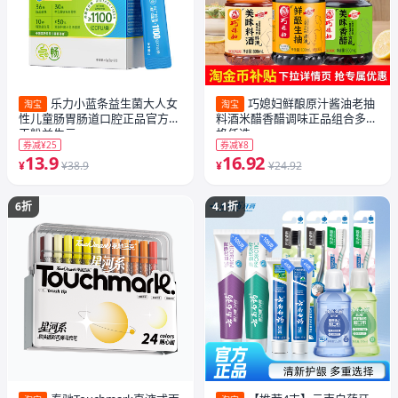
乐力小蓝条益生菌大人女
巧媳妇鲜酿原汁酱油老抽
淘宝
淘宝
性儿童肠胃肠道口腔正品官方冻
料酒米醋香醋调味正品组合多规
干粉益生元
格任选
券减¥25
券减¥8
13.9
16.92
¥
¥38.9
¥
¥24.92
6折
4.1折