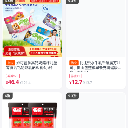
3.8折
9.3折
妙可蓝多高钙奶酪杯儿童
比比赞水牛乳千层魔方吐
淘宝
淘宝
零食高钙奶酪乳酪即食4小杯
司手撕面包整箱早餐充饥健康零
食小吃休闲
券减¥75
券减¥1
46.4
12.7
¥
¥121.4
¥
¥13.7
6折
9.3折