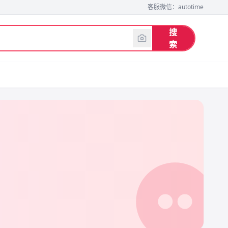
客服微信：autotime
搜
索