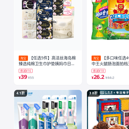
【任选5件】高洁丝海岛棉
【多口味任选
淘宝
淘宝
臻选纯棉卫生巾护垫姨妈巾日用
中王火腿肠泡面拍档
夜安裤
官方旗舰
券减¥16
券减¥18
39
26.2
¥
¥55
¥
¥44.2
4.1折
3.8折