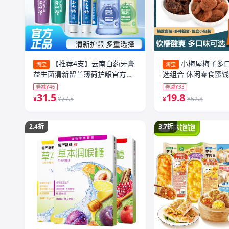
【推荐4支】云南白药牙膏
小梅屋梅子多
淘宝
淘宝
益生菌清新留兰薄荷护龈官方旗
选组合 休闲零食蜜
舰店t
梅话梅干
券减¥46
券减¥33
31.5
19.8
¥
¥77.5
¥
¥52.8
2.4折
3.7折