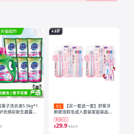
4.8折
离子洗衣液5.5kg*1
【买一套送一套】舒客牙
淘宝
护衣焕彩新生晨露栀
刷密泡软毛成人套装家庭装品牌
官方旗舰店
券减¥33
29.9
.9
¥
¥62.9