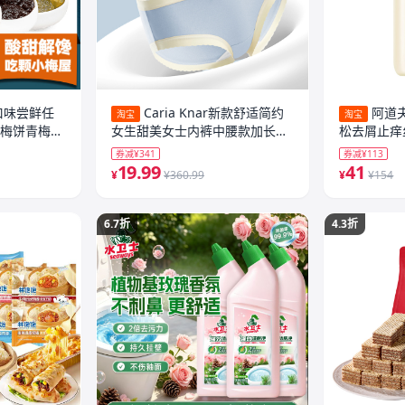
口味尝鲜任
Caria Knar新款舒适简约
阿道
淘宝
淘宝
饯梅饼青梅酸
女生甜美女士内裤中腰款加长裆
松去屑止痒
透气三角裤
乳组合任选
券减¥341
券减¥113
19.99
41
¥
¥360.99
¥
¥154
6.7折
4.3折