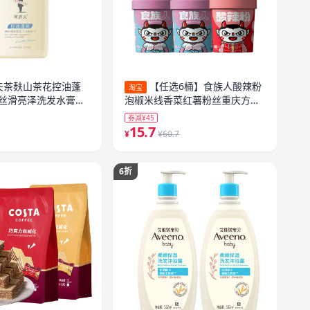
夫茶麸山茶花控油蓬
【任选6桶】食族人酸辣粉
淘宝
丝滑亮泽洗发水膏液
泡椒米线香菜红薯粉丝重庆方便
速食桶装
券减¥45
15.7
¥
¥60.7
6折