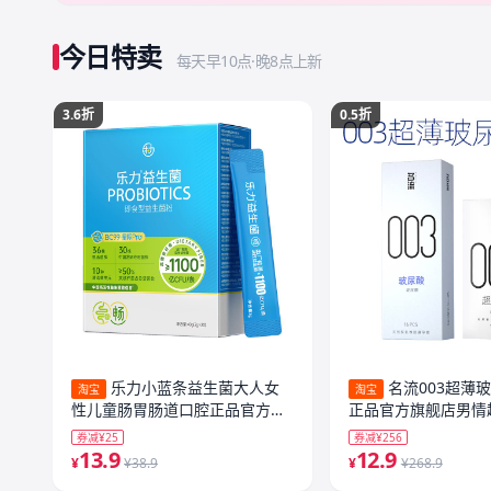
今日特卖
每天早10点·晚8点上新
3.6折
0.5折
乐力小蓝条益生菌大人女
名流003超薄
淘宝
淘宝
性儿童肠胃肠道口腔正品官方冻
正品官方旗舰店男情
干粉益生元
套囤货装
券减¥25
券减¥256
13.9
12.9
¥
¥38.9
¥
¥268.9