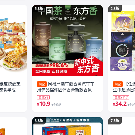
5.8折
2.3折
饱纸皮烧麦芝
网易严选车载香薰汽车车
【任
淘宝
淘宝
速食半成品
用饰品摆件固体香膏新款香氛用
生巾超薄日
品男士香水
店正品1
券减¥8
券减¥117
10.9
34.2
¥
¥18.9
¥
¥15
3.8折
7.5折