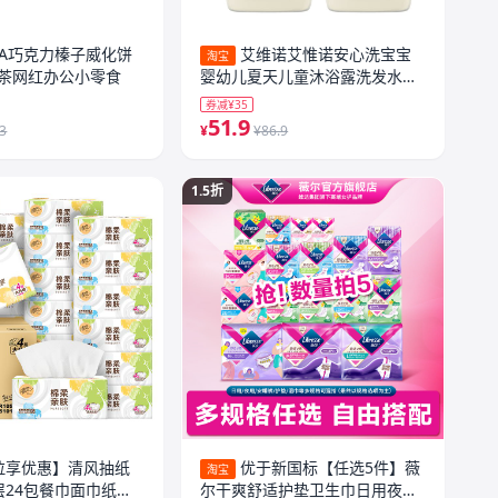
TA巧克力榛子威化饼
艾维诺艾惟诺安心洗宝宝
淘宝
茶网红办公小零食
婴幼儿夏天儿童沐浴露洗发水沐
浴二合一
券减¥35
51.9
.3
¥
¥86.9
1.5折
拉享优惠】清风抽纸
优于新国标【任选5件】薇
淘宝
层24包餐巾面巾纸巾
尔干爽舒适护垫卫生巾日用夜用