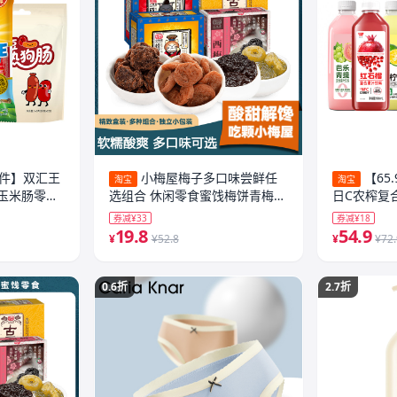
4件】双汇王
小梅屋梅子多口味尝鲜任
【65
淘宝
淘宝
玉米肠零食
选组合 休闲零食蜜饯梅饼青梅酸
日C农榨复合
梅话梅干
好喝椰饮料
券减¥33
券减¥18
19.8
54.9
¥
¥52.8
¥
¥72
0.6折
2.7折