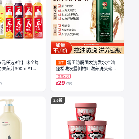
.9元任选9件】味全每
霸王防脱固发洗发水控油
淘宝
果蔬汁300ml*1瓶
蓬松洗发露侧柏叶滋养洗头膏男
女生套装
券减¥30
29
.9
¥
¥59
2.6折