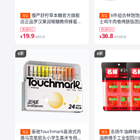
慢严舒柠草本糖官方旗舰
6件组合林饱
淘宝
淘宝
店正品罗汉果润喉糖教师蜂蜜含
士鸡牛肉卷烤肠饭团
片糖果
早餐夜宵
券减¥62
券减¥64
19.9
36.8
¥
¥81.9
¥
¥100.8
6折
6折
泰驰Touchmark直液式丙
名扬牛油麻辣
淘宝
淘宝
烯马克笔软头小学生美术专用浓
油麻辣手工全型四川