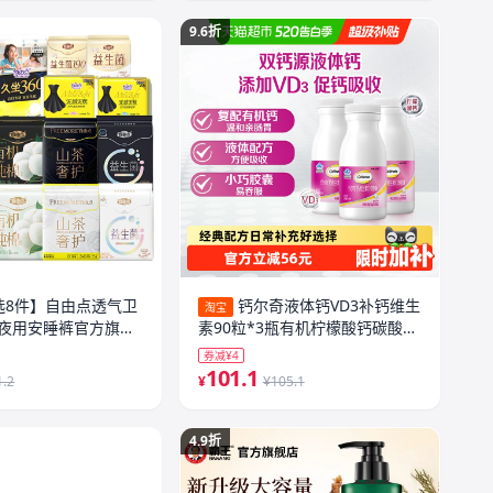
9.6折
选8件】自由点透气卫
钙尔奇液体钙VD3补钙维生
淘宝
夜用安睡裤官方旗舰
素90粒*3瓶有机柠檬酸钙碳酸钙
易吞服
券减¥4
101.1
1.2
¥
¥105.1
4.9折