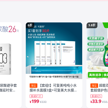
6折
5.8折
玻尿酸避孕套
【套组t】可复美吨吨小水
超能双
淘宝
淘宝
趣延时安全
膜补水面膜3盒+可复美大水膜水
套超值护色
润贴3盒
子香
券减¥131
券减¥25
199
33.9
¥
¥330
¥
¥58