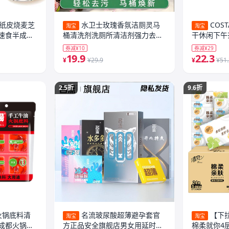
饱纸皮烧麦芝
水卫士玫瑰香氛洁厕灵马
COS
淘宝
淘宝
速食半成品
桶清洗剂洗厕所清洁剂强力去污
干休闲下午
去黄除臭味
券减¥10
券减¥29
19.9
22.3
¥
¥29.9
¥
¥51
2.5折
9.6折
火锅底料清
名流玻尿酸超薄避孕套官
【下
淘宝
淘宝
成都火锅冒
方正品安全旗舰店男女用延时情
棉柔就你4