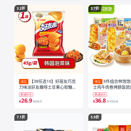
3.2折
3.7折
【38任选10】好丽友巧克
6件组合林饱
淘宝
淘宝
力味派好友趣呀土豆果心软糖薯
士鸡牛肉卷烤肠饭团
愿片零食
早餐夜宵
券减¥58
券减¥64
26.9
36.8
¥
¥84.9
¥
¥100.8
7.1折
5.9折