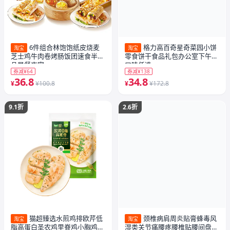
6件组合林饱饱纸皮烧麦
格力高百奇星奇菜园小饼
淘宝
淘宝
芝士鸡牛肉卷烤肠饭团速食半成
零食饼干食品礼包办公室下午茶
品早餐夜宵
口味任选
券减¥64
券减¥138
36.8
34.8
¥
¥100.8
¥
¥172.8
9.1折
2.6折
猫超臻选水煎鸡排欧芹低
颈椎病肩周炎贴膏蜂毒风
淘宝
淘宝
脂高蛋白圣农鸡里脊鸡小胸鸡胸
湿类关节痛腰疼腰椎贴腰间盘突