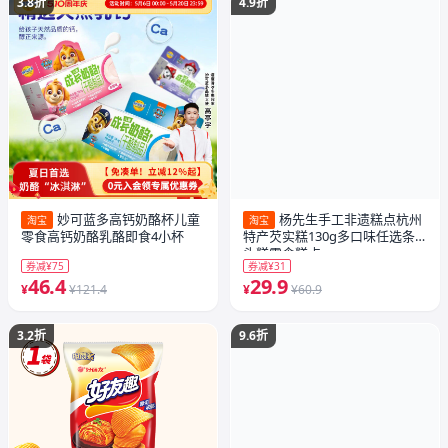
3.8折
4.9折
妙可蓝多高钙奶酪杯儿童
杨先生手工非遗糕点杭州
淘宝
淘宝
零食高钙奶酪乳酪即食4小杯
特产芡实糕130g多口味任选条
头糕零食糕点
券减¥75
券减¥31
46.4
29.9
¥
¥121.4
¥
¥60.9
3.2折
9.6折