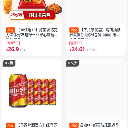
【38任选10】好丽友巧克
【下拉享优惠】清风抽纸
淘宝
淘宝
力味派好友趣呀土豆果心软糖薯
棉柔就你4层24包餐巾面巾纸巾
愿片零食
新老随机发
券减¥58
券减¥1
26.9
24.61
¥
¥84.9
¥
¥25.61
8.7折
0.5折
【乌苏啤酒官方】红乌苏
名流003超薄玻尿酸避孕
淘宝
淘宝