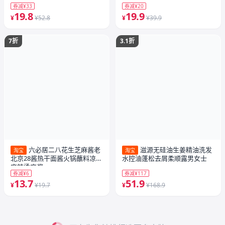
券减¥33
券减¥20
19.8
19.9
¥
¥52.8
¥
¥39.9
7折
3.1折
六必居二八花生芝麻酱老
滋源无硅油生姜精油洗发
淘宝
淘宝
北京28酱热干面酱火锅蘸料凉皮
水控油蓬松去屑柔顺露男女士
麻辣烫麻酱
券减¥6
券减¥117
13.7
51.9
¥
¥19.7
¥
¥168.9