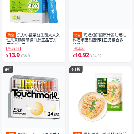
乐力小蓝条益生菌大人女
巧媳妇鲜酿原汁酱油老抽
淘宝
淘宝
性儿童肠胃肠道口腔正品官方冻
料酒米醋香醋调味正品组合多规
干粉益生元
格任选
券减¥25
券减¥8
13.9
16.92
¥
¥38.9
¥
¥24.92
6折
9.1折