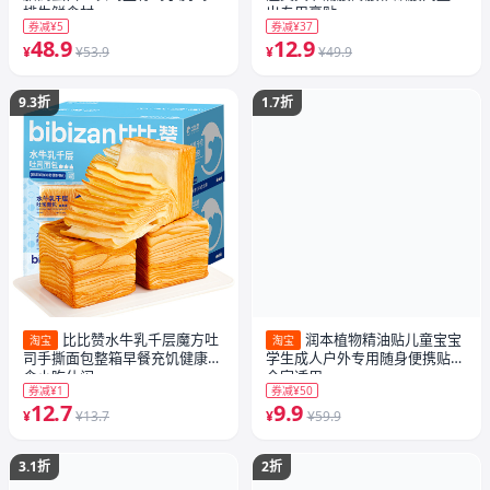
排生鲜食材
出专用膏贴
券减¥5
券减¥37
48.9
12.9
¥
¥53.9
¥
¥49.9
9.3折
1.7折
比比赞水牛乳千层魔方吐
润本植物精油贴儿童宝宝
淘宝
淘宝
司手撕面包整箱早餐充饥健康零
学生成人户外专用随身便携贴纸
食小吃休闲
全家适用
券减¥1
券减¥50
12.7
9.9
¥
¥13.7
¥
¥59.9
3.1折
2折