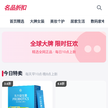
名品折扣
首页精选
大牌女装
美妆个护
居家生活
数码家电
全球大牌 限时狂欢
精选全网正品 · 每日10点上新
今日特卖
每天早10点·晚8点上新
3.6折
6.8折