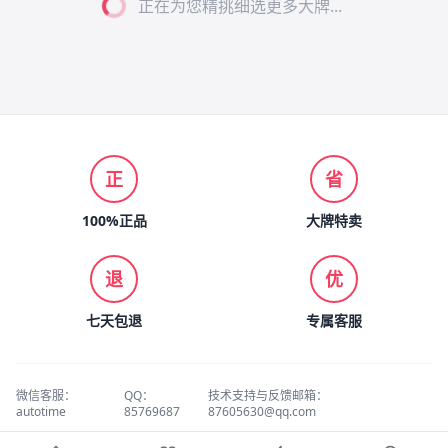
正在为您精挑细选更多大牌...
正
省
100%正品
大牌特卖
退
优
七天包退
专属客服
微信客服：
QQ：
技术支持与反馈邮箱：
autotime
85769687
87605630@qq.com
© 2026 名品折扣 版权所有.