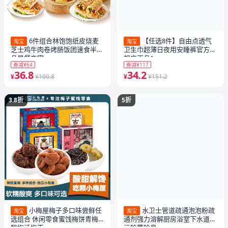
6件组合林饱饱纸皮烧麦
【任选8件】自由点透气
淘宝
淘宝
芝士鸡牛肉卷烤肠饭团速食半成
卫生巾超薄日夜用安睡裤官方旗
品早餐夜宵
舰店正品1
券减¥64
券减¥117
36.8
34.2
¥
¥100.8
¥
¥151.2
3.8折
5折
小梅屋梅子多口味尝鲜任
水卫士管道疏通泡泡粉疏
淘宝
淘宝
选组合 休闲零食蜜饯梅饼青梅
通剂强力溶解厨房浴室下水道油
酸梅话梅干
污除菌除臭