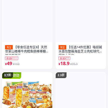
【零食任选专区B】天然
【任选14件优惠】喵叔碱
淘宝
淘宝
世家山楂棒牛肉鳕鱼肠棒棒糖米
水面包整箱海盐芝士肉松球代早
饼溶豆饼干
餐欧小面包
券减¥111
券减¥77
49
18.9
¥
¥160
¥
¥95.9
3.7折
2.3折