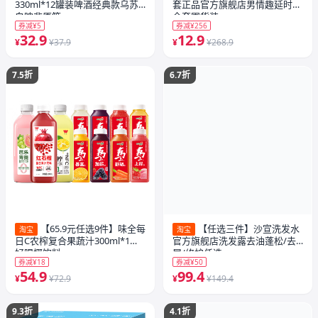
330ml*12罐装啤酒经典款乌苏
套正品官方旗舰店男情趣延时安
白啤非原箱
全套囤货装
券减¥5
券减¥256
32.9
12.9
¥
¥37.9
¥
¥268.9
7.5折
6.7折
【65.9元任选9件】味全每
【任选三件】沙宣洗发水
淘宝
淘宝
日C农榨复合果蔬汁300ml*1瓶
官方旗舰店洗发露去油蓬松/去
好喝椰饮料
屑/修护任选
券减¥18
券减¥50
54.9
99.4
¥
¥72.9
¥
¥149.4
9.3折
4.1折