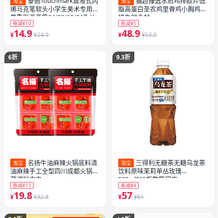
泰驰Touchmark直液式丙
猫超臻选水煎鸡排欧芹低
淘宝
淘宝
烯马克笔软头小学生美术专用浓
脂高蛋白圣农鸡里脊鸡小胸鸡胸
墨重彩画画笔24/36/60/84色儿
排生鲜食材
券减¥10
券减¥5
童可水洗幼儿园水彩笔礼物
14.9
48.9
¥
¥24.9
¥
¥53.9
6折
9.3折
名扬牛油麻辣火锅底料清
三得利无糖茶无糖乌龙茶
淘宝
淘宝
油麻辣手工全型四川成都火锅冒
饮料原味茉莉单丛玫瑰
菜调料串串
500ml*15瓶整箱官方
券减¥13
券减¥4
19.8
57
¥
¥32.8
¥
¥61