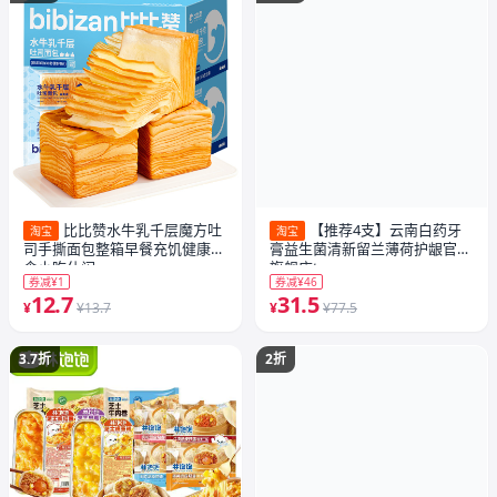
比比赞水牛乳千层魔方吐
【推荐4支】云南白药牙
淘宝
淘宝
司手撕面包整箱早餐充饥健康零
膏益生菌清新留兰薄荷护龈官方
食小吃休闲
旗舰店t
券减¥1
券减¥46
12.7
31.5
¥
¥13.7
¥
¥77.5
3.7折
2折