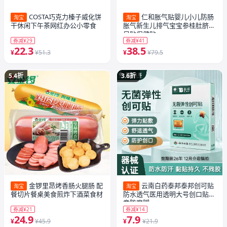
COSTA巧克力榛子威化饼
仁和胀气贴婴儿小儿防肠
淘宝
淘宝
干休闲下午茶网红办公小零食
胀气新生儿排气宝宝参桂肚脐贴
足贴保健贴
券减¥29
券减¥41
22.3
38.5
¥
¥51.3
¥
¥79.5
5.4折
3.6折
金锣里昂烤香肠火腿肠 配
云南白药泰邦泰邦创可贴
淘宝
淘宝
餐切片餐桌美食煎炸下酒菜食材
防水透气医用透明大号创口贴儿
童防磨脚
券减¥21
券减¥14
24.9
7.9
¥
¥45.9
¥
¥21.9