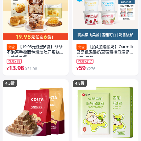
【19.98元任选6袋】爷爷
【拍4加赠酸奶】Oarmilk
淘宝
淘宝
不泡茶手撕面包烘焙吐司蛋糕点
吾岛低温酸奶草莓蜜桃低温奶
心营养早餐
420g*1桶
券减¥18
券减¥217
13.98
59
¥
¥31.98
¥
¥276
4.3折
4.8折