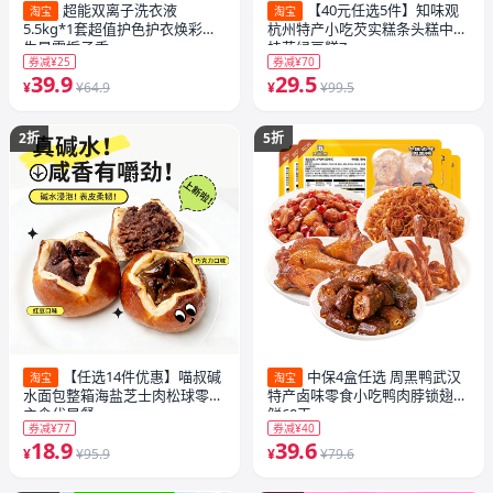
超能双离子洗衣液
【40元任选5件】知味观
淘宝
淘宝
5.5kg*1套超值护色护衣焕彩新
杭州特产小吃芡实糕条头糕中式
生晨露栀子香
桂花绿豆糕7
券减¥25
券减¥70
39.9
29.5
¥
¥64.9
¥
¥99.5
2折
5折
【任选14件优惠】喵叔碱
中保4盒任选 周黑鸭武汉
淘宝
淘宝
水面包整箱海盐芝士肉松球零食
特产卤味零食小吃鸭肉脖锁翅保
主食代早餐
鲜60天yn
券减¥77
券减¥40
18.9
39.6
¥
¥95.9
¥
¥79.6