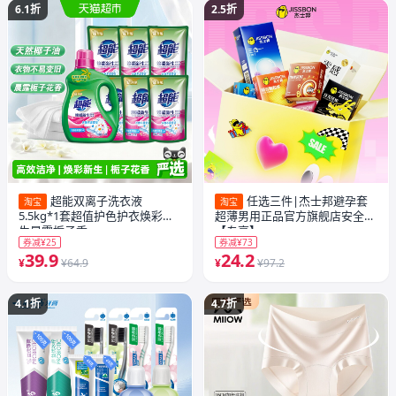
6.1折
2.5折
超能双离子洗衣液
任选三件|杰士邦避孕套
淘宝
淘宝
5.5kg*1套超值护色护衣焕彩新
超薄男用正品官方旗舰店安全套
生晨露栀子香
【专享】
券减¥25
券减¥73
39.9
24.2
¥
¥64.9
¥
¥97.2
4.1折
4.7折