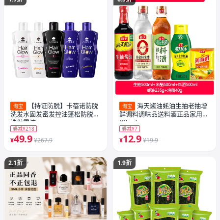
【持证防脱】卡蓓诺防脱
海天酱油蚝油生抽老抽增
淘宝
淘宝
洗发水固发密发控油蓬松防脱发
鲜调料调味品送料酒正品家用套
洗发露液
组haday
券减¥218
券减¥7
49.9
12.9
¥
¥267.9
¥
¥19.9
2.1折
1.9折