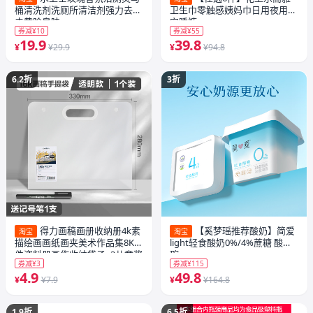
桶清洗剂洗厕所清洁剂强力去污
卫生巾零触感姨妈巾日用夜用
去黄除臭味
安睡裤
券减¥10
券减¥55
19.9
39.8
¥
¥29.9
¥
¥94.8
6.2折
3折
得力画稿画册收纳册4k素
【奚梦瑶推荐酸奶】简爱
淘宝
淘宝
描绘画画纸画夹美术作品集8K文
light轻食酸奶0%/4%蔗糖 酸奶
件资料册画作收纳袋子a3儿童奖
碗
券减¥3
券减¥115
状收集册透明海报油画袋
4.9
49.8
¥
¥7.9
¥
¥164.8
1.9折
6.5折