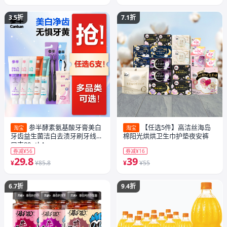
3.5折
7.1折
参半酵素氨基酸牙膏美白
【任选5件】高洁丝海岛
淘宝
淘宝
牙齿益生菌洁白去渍牙刷牙线漱
棉阳光烘烘卫生巾护垫夜安裤
口支80gtkA
券减¥56
券减¥16
29.8
39
¥
¥85.8
¥
¥55
6.7折
9.4折