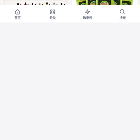
首页
分类
热卖榜
搜索
母狼香水试香小样无人区
美好时光经典原味海苔3
淘宝
淘宝
玫瑰银色山泉柏林少女女士持久
克儿童休闲零食解馋即食紫菜拌
留香男5ml
饭海苔片
券减¥37
券减¥65
9.84
14.9
¥
¥46.84
¥
¥79.9
0.9折
7.7折
【七夕好礼】圣美伦香水
Pigeon贝亲婴儿宽口径彩
淘宝
淘宝