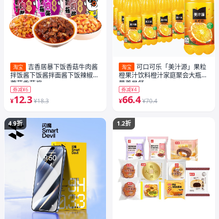
吉香居暴下饭香菇牛肉酱
可口可乐「美汁源」果粒
淘宝
淘宝
拌饭酱下饭酱拌面酱下饭辣椒酱
橙果汁饮料橙汁家庭聚会大瓶装
蘑菇香菇酱
营养早餐
券减¥6
券减¥4
12.3
66.4
¥
¥18.3
¥
¥70.4
4.9折
1.2折