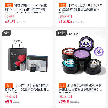
闪魔 适用iPhone14钢化
【22.8元任选6件】桃李早
淘宝
淘宝
膜15promax苹果13全屏12覆盖
餐软面包整箱囤货面包组合休闲
14plus+保护XR蓝光iP防爆
零食品_
券减¥8
券减¥104
16ProMax手机11新款ip14贴膜
7.71
13.95
X/XS
¥
¥15.71
¥
¥117.95
5折
1.5折
【七夕礼物】索爱T8电动
潘达紫苏眼膜贴60片黑珍
淘宝
淘宝
剃须刀男士2026新款便携水洗刮
珠蛇毒肽抗皱紧致眼周舒缓保湿
胡刀送男友
官方正品-2
券减¥59
券减¥170
59
29.8
¥
¥118
¥
¥199.8