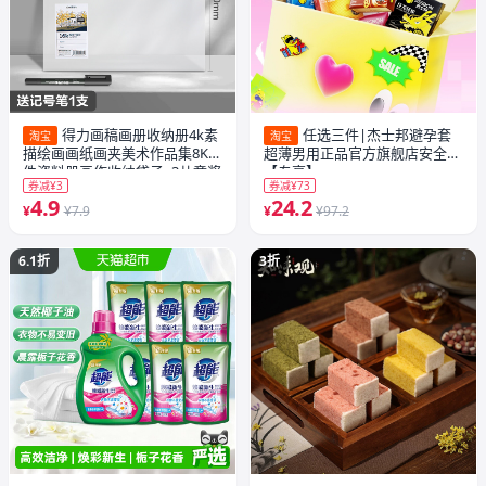
得力画稿画册收纳册4k素
任选三件|杰士邦避孕套
淘宝
淘宝
描绘画画纸画夹美术作品集8K文
超薄男用正品官方旗舰店安全套
件资料册画作收纳袋子a3儿童奖
【专享】
券减¥3
券减¥73
状收集册透明海报油画袋
4.9
24.2
¥
¥7.9
¥
¥97.2
6.1折
3折