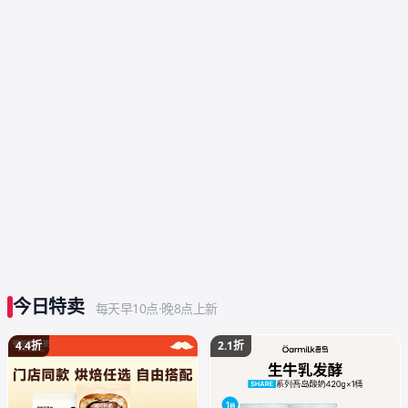
今日特卖
每天早10点·晚8点上新
4.4折
2.1折