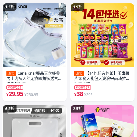
1.2折
1.9折
Caria Knar臻品天丝经典
【14包任选包邮】乐事薯
淘宝
淘宝
男士内裤天丝无痕四角裤透气裆
片零食大礼包大波浪宋雨琦推荐
男生短裤衩
解馋小吃
券减¥221
券减¥167
29.95
38
¥
¥250.95
¥
¥205
6.2折
2.5折