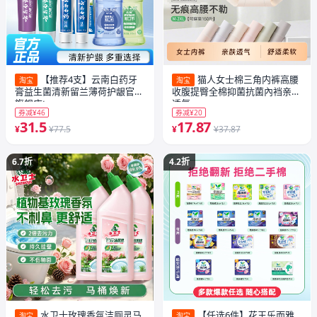
【推荐4支】云南白药牙
猫人女士棉三角内裤高腰
淘宝
淘宝
膏益生菌清新留兰薄荷护龈官方
收腹提臀全棉抑菌抗菌內裆亲肤
旗舰店t
透气
券减¥46
券减¥20
31.5
17.87
¥
¥77.5
¥
¥37.87
6.7折
4.2折
水卫士玫瑰香氛洁厕灵马
【任选6件】花王乐而雅
淘宝
淘宝