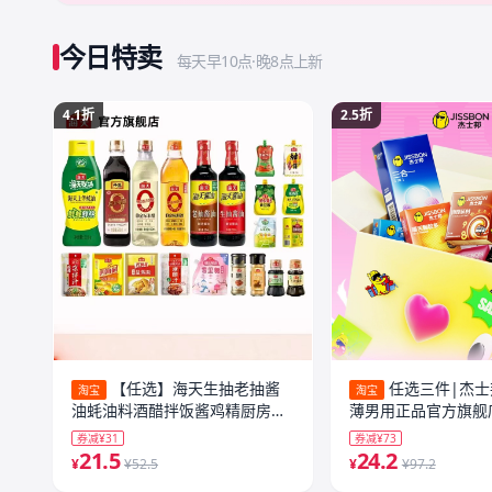
今日特卖
每天早10点·晚8点上新
4.1折
2.5折
【任选】海天生抽老抽酱
任选三件|杰
淘宝
淘宝
油蚝油料酒醋拌饭酱鸡精厨房调
薄男用正品官方旗舰
味料
【专享】
券减¥31
券减¥73
21.5
24.2
¥
¥52.5
¥
¥97.2