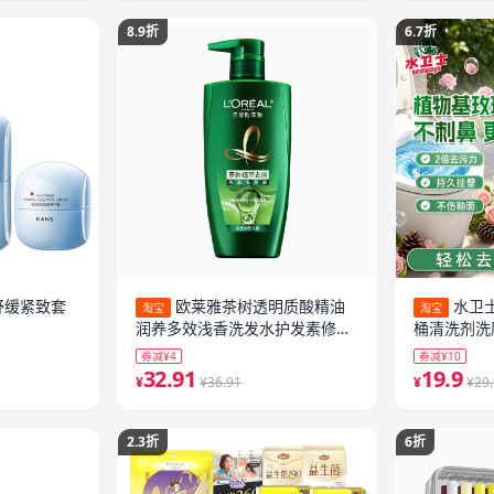
8.9折
6.7折
舒缓紧致套
欧莱雅茶树透明质酸精油
水卫
淘宝
淘宝
润养多效浅香洗发水护发素修护
桶清洗剂洗
防毛躁
去黄除臭味
券减¥4
券减¥10
32.91
19.9
¥
¥36.91
¥
¥29
2.3折
6折