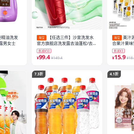
姜精油洗发
【任选三件】沙宣洗发水
美汁
淘宝
淘宝
露男女士
官方旗舰店洗发露去油蓬松/去
合果汁果味
屑/修护任选
券减¥50
券减¥3
99.4
15.9
¥
¥149.4
¥
¥18
7.3折
4.1折