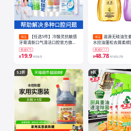
【任选5件】冷酸灵抗敏感
滋源无硅油生
淘宝
淘宝
牙膏清新口气清洁口腔官方旗舰
水控油蓬松去屑柔顺
店
券减¥75
券减¥117
19.9
48.78
¥
¥94.9
¥
¥165.78
5.2折
9折