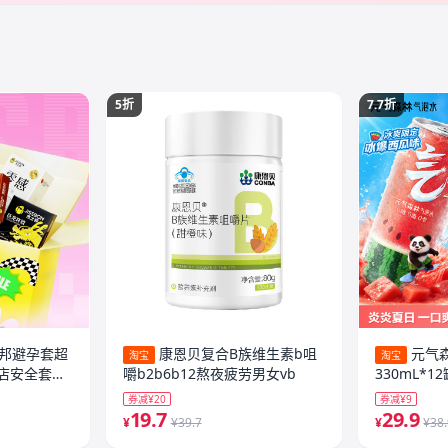
5折
7.7折
士邦避孕套超
康恩贝复合B族维生素b咀
元气
淘宝
淘宝
店安全套减
嚼b2b6b12熬夜疲劳男女vb
330mL*
券减¥20
券减¥9
19.7
29.9
¥
¥39.7
¥
¥38