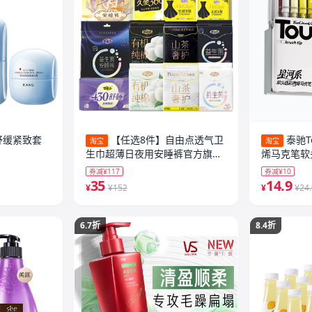
舒缓紧致套
【任选8件】自由点透气卫
泰驰T
淘宝
淘宝
生巾超薄日夜用安睡裤官方旗舰
烯马克笔软
店正品1
墨重彩画画笔2
券减¥117
券减¥10
童可水洗幼
35
14.9
¥
¥152
¥
¥24
6.7折
8.4折