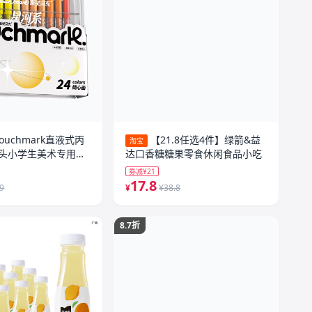
ouchmark直液式丙
【21.8任选4件】绿箭&益
淘宝
头小学生美术专用浓
达口香糖糖果零食休闲食品小吃
4/36/60/84色儿
券减¥21
儿园水彩笔礼物
17.8
.9
¥
¥38.8
8.7折