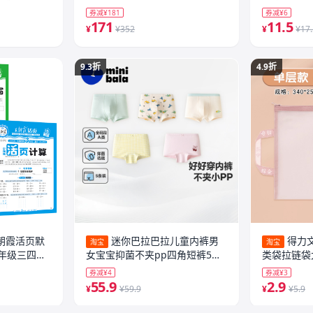
培拌面麻酱
券减¥181
券减¥6
171
11.5
¥
¥352
¥
¥17
9.3折
4.9折
王朝霞活页默
迷你巴拉巴拉儿童内裤男
得力
淘宝
淘宝
年级三四五
女宝宝抑菌不夹pp四角短裤5条
类袋拉链袋
法计算能手
装棉平角裤
书本学生课
券减¥4
券减¥3
语字词句试
袋a4试卷
55.9
2.9
¥
¥59.9
¥
¥5.9