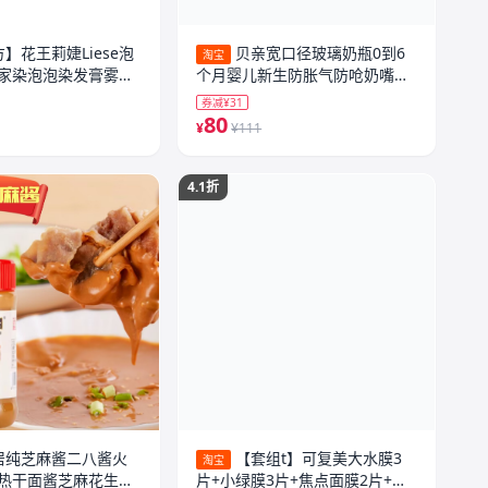
】花王莉婕Liese泡
贝亲宽口径玻璃奶瓶0到6
淘宝
家染泡泡染发膏雾霾
个月婴儿新生防胀气防呛奶嘴官
方旗舰店
券减¥31
80
¥
¥111
4.1折
居纯芝麻酱二八酱火
【套组t】可复美大水膜3
淘宝
热干面酱芝麻花生烘
片+小绿膜3片+焦点面膜2片+吨