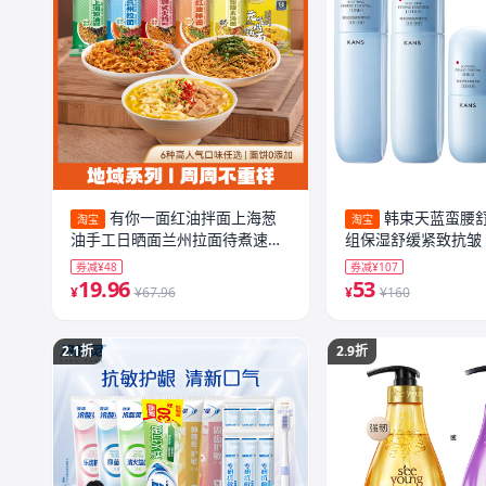
有你一面红油拌面上海葱
韩束天蓝蛮腰
淘宝
淘宝
油手工日晒面兰州拉面待煮速食
组保湿舒缓紧致抗皱
方便面
券减¥48
券减¥107
19.96
53
¥
¥67.96
¥
¥160
2.1折
2.9折