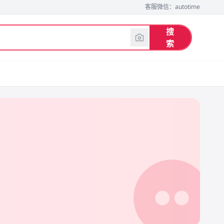
客服微信：autotime
搜
索