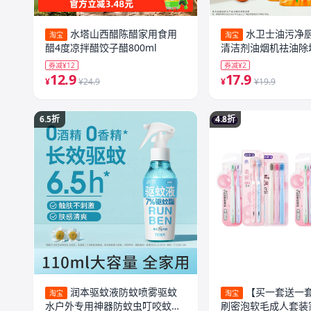
水塔山西醋陈醋家用食用
水卫士油污净
淘宝
淘宝
醋4度凉拌醋饺子醋800ml
清洁剂油烟机祛油除
清洁
券减¥12
券减¥2
12.9
17.9
¥
¥24.9
¥
¥19.9
6.5折
4.8折
润本驱蚊液防蚊喷雾驱蚊
【买一套送一
淘宝
淘宝
水户外专用神器防蚊虫叮咬蚊怕
刷密泡软毛成人套装