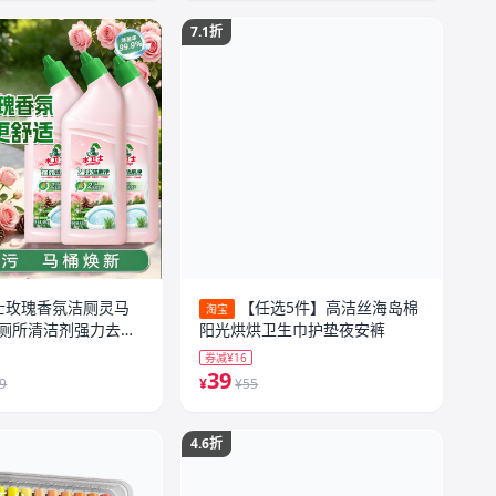
7.1折
士玫瑰香氛洁厕灵马
【任选5件】高洁丝海岛棉
淘宝
厕所清洁剂强力去污
阳光烘烘卫生巾护垫夜安裤
券减¥16
39
.9
¥
¥55
4.6折