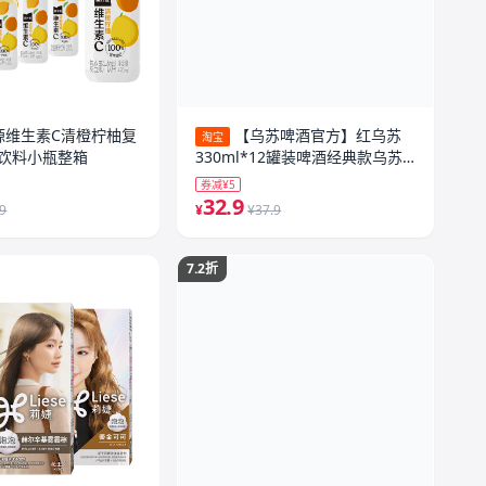
源维生素C清橙柠柚复
【乌苏啤酒官方】红乌苏
淘宝
饮料小瓶整箱
330ml*12罐装啤酒经典款乌苏
白啤非原箱
券减¥5
32.9
.9
¥
¥37.9
7.2折