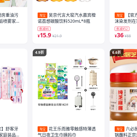
厨房重油污
吴京代言大窑汽水嘉宾橙
【官方
淘宝
淘宝
垢喷雾家用
诺荔想碳酸饮料520mL*8瓶
沫染发剂在
棕黑茶色
券减¥6
券减¥52
15.9
36
¥
¥21.9
¥
¥88
4.9折
6.6折
套】舒客牙
花王乐而雅零触感特薄透
六必
淘宝
淘宝
家庭装品牌
气日夜卫生巾姨妈巾
锅蘸料正宗