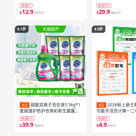
水花露水
官方旗舰店
券减¥7
券减¥33
12.9
29.9
¥
¥19.9
¥
¥62.9
6.1折
4.9折
超能双离子洗衣液5.5kg*1
2026秋上册
淘宝
淘宝
套超值护色护衣焕彩新生晨露栀
写能手活页计算一二
子香
六年级一课一练凑十
券减¥25
券减¥5
数学语文专项积累英
39.9
4.9
¥
¥64.9
¥
¥9.9
卷活页默写计算