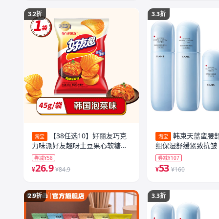
3.2折
3.3折
【38任选10】好丽友巧克
韩束天蓝蛮腰
淘宝
淘宝
力味派好友趣呀土豆果心软糖薯
组保湿舒缓紧致抗皱
愿片零食
券减¥58
券减¥107
26.9
53
¥
¥84.9
¥
¥160
2.9折
3.3折