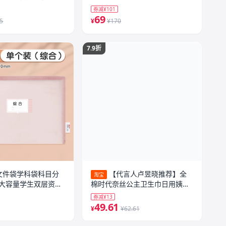
吨小水膜3片
券减¥101
69
.5
¥
¥170
7.9折
文件袋学科袋科目分
【代言人卢昱晓推荐】全
淘宝
大容量学生双层资料
棉时代奈丝公主卫生巾日用姨妈
本手提拎网纱分科书
巾245mm
券减¥13
收纳袋
49.61
¥
¥62.61