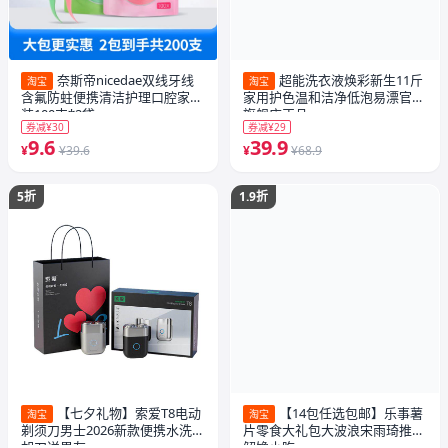
奈斯帝nicedae双线牙线
超能洗衣液焕彩新生11斤
淘宝
淘宝
含氟防蛀便携清洁护理口腔家庭
家用护色温和洁净低泡易漂官方
装100支*2袋
旗舰店正品
券减¥30
券减¥29
9.6
39.9
¥
¥39.6
¥
¥68.9
5折
1.9折
【七夕礼物】索爱T8电动
【14包任选包邮】乐事薯
淘宝
淘宝
剃须刀男士2026新款便携水洗刮
片零食大礼包大波浪宋雨琦推荐
胡刀送男友
解馋小吃