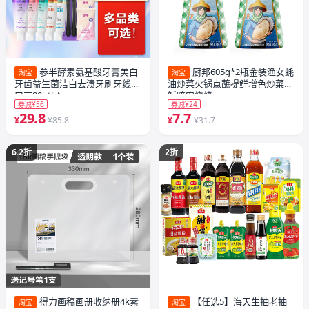
参半酵素氨基酸牙膏美白
厨邦605g*2瓶金装渔女蚝
淘宝
淘宝
牙齿益生菌洁白去渍牙刷牙线漱
油炒菜火锅点蘸提鲜增色炒菜炒
口支80gtkA
饭腌肉烧烤
券减¥56
券减¥24
29.8
7.7
¥
¥85.8
¥
¥31.7
6.2折
2折
得力画稿画册收纳册4k素
【任选5】海天生抽老抽
淘宝
淘宝