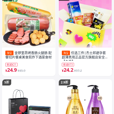
金锣里昂烤香肠火腿肠 配
任选三件|杰士邦避孕套
淘宝
淘宝
餐切片餐桌美食煎炸下酒菜食材
超薄男用正品官方旗舰店安全套
【专享】
券减¥21
券减¥73
24.9
24.2
¥
¥45.9
¥
¥97.2
5折
2.9折