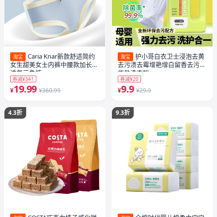
Caria Knar新款舒适简约
护小哥白衣卫士浸泡去黄
淘宝
淘宝
女生甜美女士内裤中腰款加长裆
去污渍去霉增艳增白留香去污爆
透气三角裤
炸盐洗衣粉
券减¥341
券减¥20
19.99
9.9
¥
¥360.99
¥
¥29.9
4.3折
9.3折