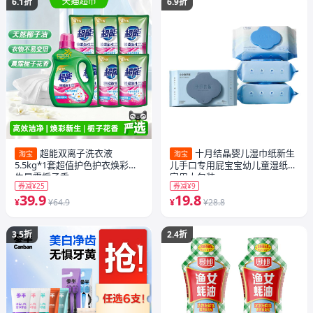
6.1折
6.9折
超能双离子洗衣液
十月结晶婴儿湿巾纸新生
淘宝
淘宝
5.5kg*1套超值护色护衣焕彩新
儿手口专用屁宝宝幼儿童湿纸巾
生晨露栀子香
家用大包装
券减¥25
券减¥9
39.9
19.8
¥
¥64.9
¥
¥28.8
3.5折
2.4折