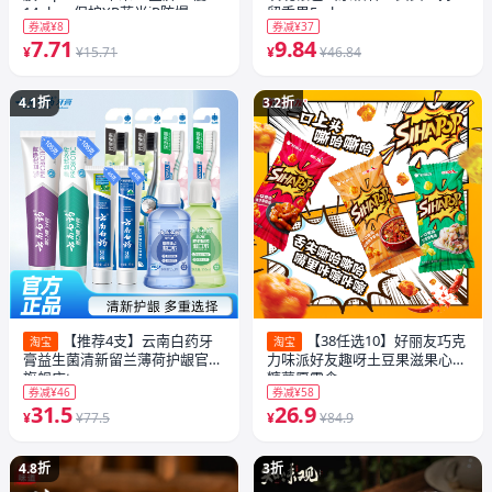
14plus+保护XR蓝光iP防爆
留香男5ml
券减¥8
券减¥37
16ProMax手机11新款ip14贴膜
7.71
9.84
X/XS
¥
¥15.71
¥
¥46.84
4.1折
3.2折
【推荐4支】云南白药牙
【38任选10】好丽友巧克
淘宝
淘宝
膏益生菌清新留兰薄荷护龈官方
力味派好友趣呀土豆果滋果心软
旗舰店t
糖薯愿零食
券减¥46
券减¥58
31.5
26.9
¥
¥77.5
¥
¥84.9
4.8折
3折