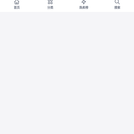
首页
分类
热卖榜
搜索
水卫士玫瑰香氛洁厕灵马
中保4盒任选 周黑鸭武汉
淘宝
淘宝
桶清洗剂洗厕所清洁剂强力去污
特产卤味零食小吃鸭肉脖锁翅保
去黄除臭味
鲜60天yn
券减¥10
券减¥40
19.9
39.6
¥
¥29.9
¥
¥79.6
1.9折
9.2折
【持证防脱】卡蓓诺防脱
维达棉韧压花抽纸3层90
淘宝
淘宝
洗发水固发密发控油蓬松防脱发
抽40包M码纸巾卫生纸家用整箱
洗发露液
装