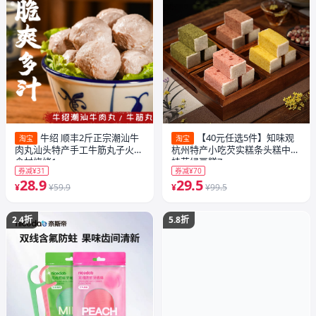
牛绍 顺丰2斤正宗潮汕牛
【40元任选5件】知味观
淘宝
淘宝
肉丸汕头特产手工牛筋丸子火锅
杭州特产小吃芡实糕条头糕中式
食材烧烤1
桂花绿豆糕7
券减¥31
券减¥70
28.9
29.5
¥
¥59.9
¥
¥99.5
2.4折
5.8折