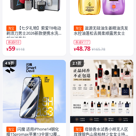
【七夕礼物】索爱T8电动
滋源无硅油生姜精油洗发
淘宝
淘宝
剃须刀男士2026新款便携水洗刮
水控油蓬松去屑柔顺露男女士
胡刀送男友
券减¥59
券减¥117
59
48.78
¥
¥118
¥
¥165.78
4.9折
2.1折
闪魔 适用iPhone14钢化
母狼香水试香小样无人区
淘宝
淘宝
膜15promax苹果13全屏12覆盖
玫瑰银色山泉柏林少女女士持久