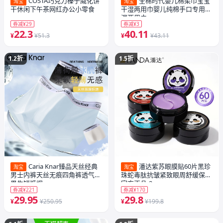
COSTA巧克力榛子威化饼
全棉时代婴儿棉柔巾宝宝
淘宝
淘宝
干休闲下午茶网红办公小零食
干湿两用巾婴儿纯棉手口专用干
湿两用巾
券减¥29
券减¥3
22.3
40.11
¥
¥51.3
¥
¥43.11
1.2折
1.5折
Caria Knar臻品天丝经典
潘达紫苏眼膜贴60片黑珍
淘宝
淘宝
男士内裤天丝无痕四角裤透气裆
珠蛇毒肽抗皱紧致眼周舒缓保湿
男生短裤衩
官方正品-2
券减¥221
券减¥170
29.95
29.8
¥
¥250.95
¥
¥199.8