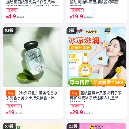
描绘画画纸画夹美术作品集8K文
酱油蚝油料酒醋拌饭酱鸡精厨房
件资料册画作收纳袋子a3儿童奖
调味料
券减¥3
券减¥80
状收集册透明海报油画袋
4.9
19.9
¥
¥7.9
¥
¥99.9
0.9折
5折
【七夕好礼】圣美伦香水
蓝帆蓝莓叶黄素决明子眼
淘宝
淘宝
系列香水男女士持久留香木质调
部护理液冰凉舒适成人儿童草本
中性淡香
精华滋润
券减¥200
券减¥30
19
29.9
¥
¥219
¥
¥59.9
5.4折
2.5折