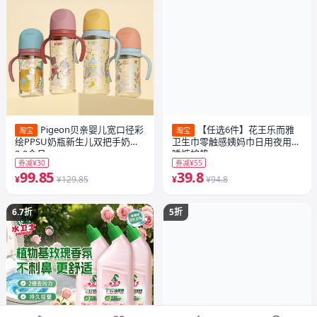
Pigeon贝亲婴儿宽口径彩
【任选6件】花王乐而雅
淘宝
淘宝
绘PPSU奶瓶新生儿双把手奶瓶
卫生巾零触感姨妈巾日用夜用安
3-9个月+
睡裤护垫
券减¥30
券减¥55
99.85
39.8
¥
¥129.85
¥
¥94.8
6.7折
5折