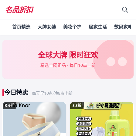
名品折扣
首页精选
大牌女装
美妆个护
居家生活
数码家电
全球大牌 限时狂欢
精选全网正品 · 每日10点上新
今日特卖
每天早10点·晚8点上新
0.6折
3.3折