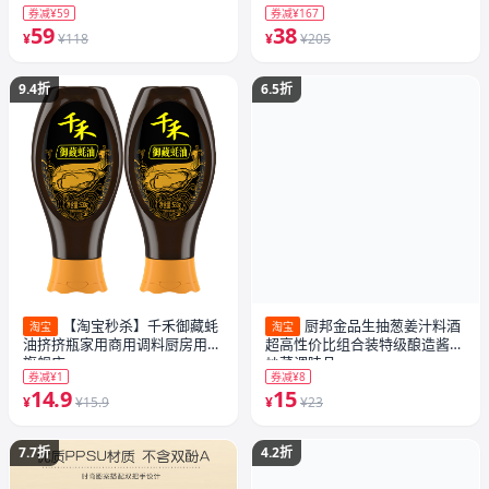
券减¥59
券减¥167
59
38
¥
¥118
¥
¥205
9.4折
6.5折
【淘宝秒杀】千禾御藏蚝
厨邦金品生抽葱姜汁料酒
淘宝
淘宝
油挤挤瓶家用商用调料厨房用品
超高性价比组合装特级酿造酱油
旗舰店
炒菜调味品
券减¥1
券减¥8
14.9
15
¥
¥15.9
¥
¥23
7.7折
4.2折