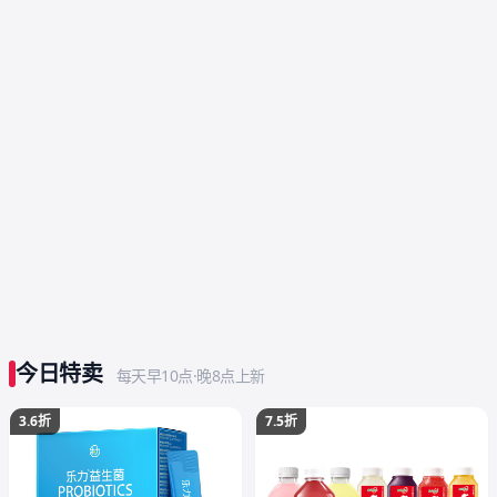
今日特卖
每天早10点·晚8点上新
3.6折
7.5折