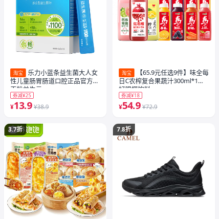
乐力小蓝条益生菌大人女
【65.9元任选9件】味全每
淘宝
淘宝
性儿童肠胃肠道口腔正品官方冻
日C农榨复合果蔬汁300ml*1瓶
干粉益生元
好喝椰饮料
券减¥25
券减¥18
13.9
54.9
¥
¥38.9
¥
¥72.9
3.7折
7.8折