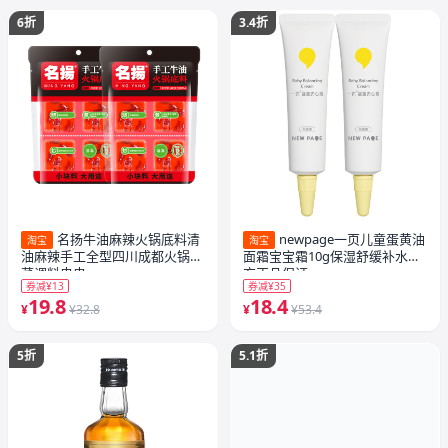
6折
3.4折
名扬牛油麻辣火锅底料清
newpage一页儿童蛋黄油
淘宝
淘宝
油麻辣手工全型四川成都火锅冒
面霜宝宝霜10g保湿舒缓补水官
菜调料串串
方正品保证
券减¥13
券减¥35
19.8
18.4
¥
¥32.8
¥
¥53.4
5折
5.1折