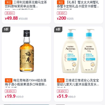
三得利无糖茶无糖乌龙茶
【礼券】蟹太太大闸蟹礼
淘宝
淘宝
饮料原味茉莉单丛玫瑰
券蟹卡定制礼品卡提货卡螃蟹券
500ml*15瓶整箱官方
团购提货券
券减¥4
券减¥5
49.88
200
¥
¥53.88
¥
¥205
5折
6折
梅见青梅酒150ml组合酒
艾维诺艾惟诺安心洗宝宝
淘宝
淘宝
梅子酒小瓶装果酒多口味尝鲜伴
婴幼儿夏天儿童沐浴露洗发水沐
手礼光瓶
浴二合一
券减¥20
券减¥35
19.9
51.9
¥
¥39.9
¥
¥86.9