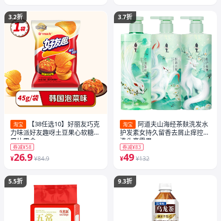
3.2折
3.7折
【38任选10】好丽友巧克
阿道夫山海经茶麸洗发水
淘宝
淘宝
力味派好友趣呀土豆果心软糖薯
护发素女持久留香去屑止痒控油
愿片零食
洗头膏露男
券减¥58
券减¥83
26.9
49
¥
¥84.9
¥
¥132
5.5折
9.3折