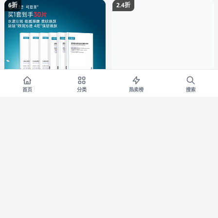
6折
2.4折
首页
分类
热卖榜
搜索
【套组t】可复美吨吨小水
慢严舒柠草本糖官方旗舰
淘宝
淘宝
膜补水面膜3盒+可复美大水膜水
店正品罗汉果润喉糖教师蜂蜜含
润贴3盒
片糖果
券减¥131
券减¥62
199
19.9
¥
¥330
¥
¥81.9
9.6折
9.3折