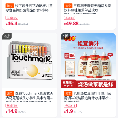
妙可蓝多高钙奶酪杯儿童
三得利无糖茶无糖乌龙茶
淘宝
淘宝
零食高钙奶酪乳酪即食4小杯
饮料原味茉莉单丛玫瑰
500ml*15瓶整箱官方
券减¥75
券减¥4
46.4
49.88
¥
¥121.4
¥
¥53.88
6折
1折
泰驰Touchmark直液式丙
老川绮松茸凉拌汁食用家
淘宝
淘宝
烯马克笔软头小学生美术专用浓
用调味减纳酿造鲜汁凉拌菜松茸
墨重彩画画笔24/36/60/84色儿
提鲜0脂肪
券减¥10
券减¥18
童可水洗幼儿园水彩笔礼物
14.9
1.9
¥
¥24.9
¥
¥19.9