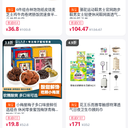
6件组合林饱饱纸皮烧麦
骆驼运动鞋男士官网跑步
淘宝
淘宝
芝士鸡牛肉卷烤肠饭团速食半成
鞋男女士轻便休闲鞋网面透气减
品早餐夜宵
震跑鞋子男
券减¥64
券减¥30
36.8
104.47
¥
¥100.8
¥
¥134.47
3.8折
4.9折
小梅屋梅子多口味尝鲜任
花王乐而雅零触感特薄透
淘宝
淘宝
选组合 休闲零食蜜饯梅饼青梅
气日夜卫生巾姨妈巾
酸梅话梅干
券减¥33
券减¥181
19.8
171
¥
¥52.8
¥
¥352