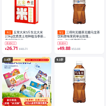
五常大米5斤东北大米
三得利无糖茶无糖乌龙茶
淘宝
淘宝
2.5kg优质黑土地种植当季新米
饮料原味茉莉单丛玫瑰
真空锁鲜谷米
500ml*15瓶整箱官方
券减¥22
券减¥4
26.71
49.88
¥
¥48.71
¥
¥53.88
3.8折
9.3折