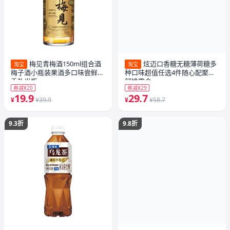
梅见青梅酒150ml组合酒
炫迈口香糖无糖薄荷糖多
淘宝
淘宝
梅子酒小瓶装果酒多口味尝鲜伴
种口味超值任选4件随心配聚会
手礼光瓶
解馋零食
券减¥20
券减¥29
19.9
29.7
¥
¥39.9
¥
¥58.7
9.3折
9.8折