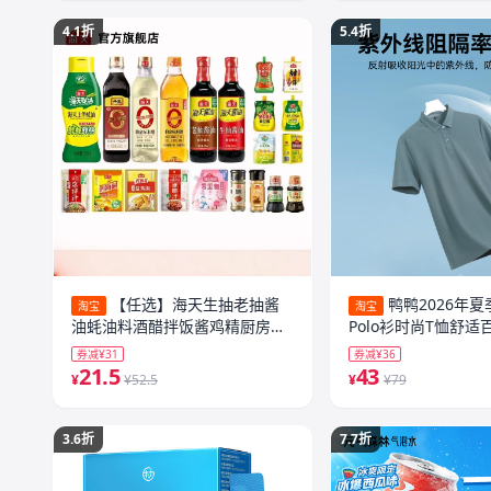
4.1折
5.4折
【任选】海天生抽老抽酱
鸭鸭2026年
淘宝
淘宝
油蚝油料酒醋拌饭酱鸡精厨房调
Polo衫时尚T恤舒
味料
款纯色短袖Y
券减¥31
券减¥36
21.5
43
¥
¥52.5
¥
¥79
3.6折
7.7折