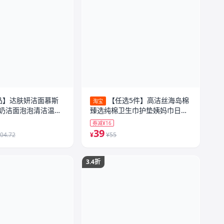
品】达肤妍洁面慕斯
【任选5件】高洁丝海岛棉
淘宝
奶洁面泡泡清洁温和
臻选纯棉卫生巾护垫姨妈巾日用
夜安裤
券减¥16
39
04.72
¥
¥55
3.4折