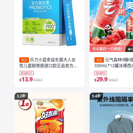
乐力小蓝条益生菌大人女
元气森林0糖0
淘宝
淘宝
性儿童肠胃肠道口腔正品官方冻
330mL*12罐冰爆西
干粉益生元
券减¥25
券减¥9
13.9
29.9
¥
¥38.9
¥
¥38.9
3.2折
5.4折