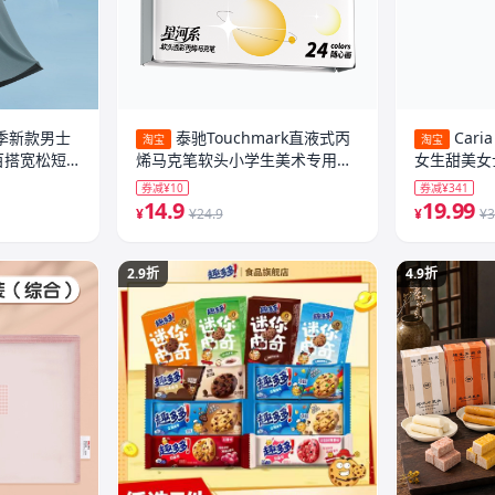
夏季新款男士
泰驰Touchmark直液式丙
Car
淘宝
淘宝
适百搭宽松短
烯马克笔软头小学生美术专用浓
女生甜美女
墨重彩画画笔24/36/60/84色儿
透气三角裤
券减¥10
券减¥341
童可水洗幼儿园水彩笔礼物
14.9
19.99
¥
¥24.9
¥
¥3
2.9折
4.9折