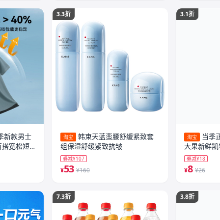
3.3折
3.1折
夏季新款男士
韩束天蓝蛮腰舒缓紧致套
当季
淘宝
淘宝
适百搭宽松短
组保湿舒缓紧致抗皱
大果新鲜凯
芒香甜多汁
券减¥107
券减¥18
53
8
¥
¥160
¥
¥26
7.3折
3.8折