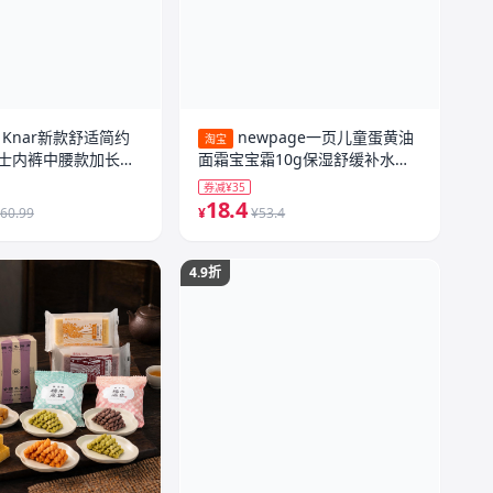
ia Knar新款舒适简约
newpage一页儿童蛋黄油
淘宝
士内裤中腰款加长裆
面霜宝宝霜10g保湿舒缓补水官
方正品保证
券减¥35
18.4
60.99
¥
¥53.4
4.9折