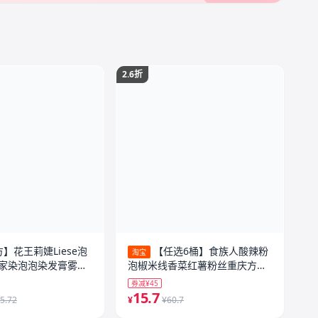
2.6折
】花王莉婕Liese泡
【任选6桶】食族人酸辣粉
淘宝
家染泡泡染发膏雾霾
泡椒米线香菜红薯粉丝重庆方便
速食桶装
券减¥45
15.7
5.72
¥
¥60.7