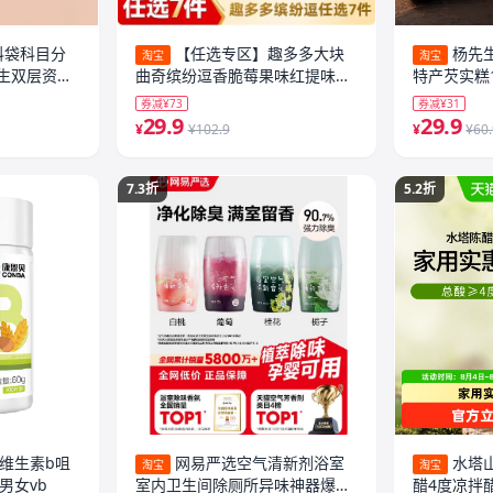
科袋科目分
【任选专区】趣多多大块
杨先
淘宝
淘宝
生双层资料
曲奇缤纷逗香脆莓果味红提味饼
特产芡实糕
网纱分科书
干迷你合集
糕零食糕点
券减¥73
券减¥31
29.9
29.9
¥
¥102.9
¥
¥60
7.3折
5.2折
维生素b咀
网易严选空气清新剂浴室
水塔
淘宝
淘宝
男女vb
室内卫生间除厕所异味神器爆香
醋4度凉拌醋