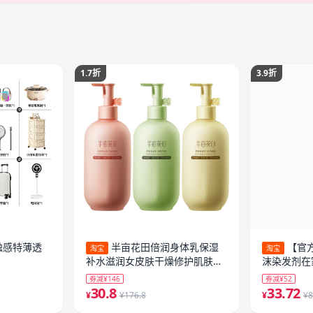
1.7折
3.9折
触感特薄透
半亩花田倍润身体乳保湿
【官方
淘宝
淘宝
补水滋润女皮肤干燥修护肌肤清
沫染发剂在
爽持久留香
棕黑茶色
券减¥146
券减¥52
30.8
33.72
¥
¥176.8
¥
¥8