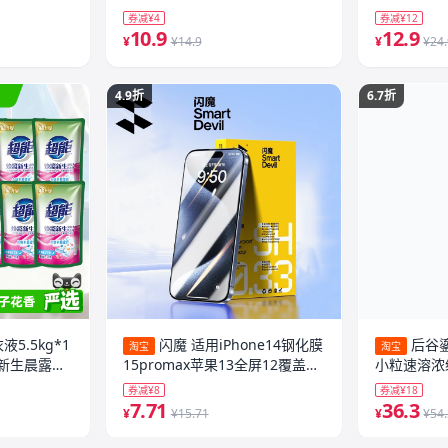
瓶香氛香薰
券减¥4
券减¥12
10.9
12.9
¥
¥14.9
¥
¥24
4.9折
6.7折
5.5kg*1
闪魔 适用iPhone14钢化膜
后谷
淘宝
淘宝
新生晨露栀
15promax苹果13全屏12覆盖
小粒速溶浓
14plus+保护XR蓝光iP防爆
烘意式拿铁
券减¥8
券减¥18
16ProMax手机11新款ip14贴膜
7.71
36.3
¥
¥15.71
¥
¥54
X/XS