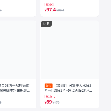
箱塑膜装
券减¥2
97.4
.9
¥
¥99.4
4.1折
鎏金58冻干咖啡云南
【套组t】可复美大水膜3
淘宝
缩黑咖啡粉罐瓶装深
片+小绿膜3片+焦点面膜2片+吨
吨小水膜3片
券减¥101
69
.3
¥
¥170