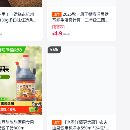
生手工非遗糕点杭州
2026秋上册王朝霞活页默
淘宝
130g多口味任选条头
写能手活页计算一二年级三四五
六年级一课一练凑十法计算能手
券减¥5
数学语文专项积累英语字词句试
4.9
.9
¥
¥9.9
卷活页默写计算
9.8折
山西醋陈醋家用食用
【查看详情更优惠】农夫
淘宝
饺子醋800ml
山泉饮用纯净水550ml*24瓶*2