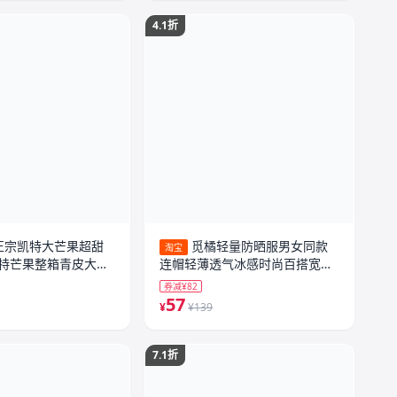
4.1折
正宗凯特大芒果超甜
觅橘轻量防晒服男女同款
淘宝
特芒果整箱青皮大脸
连帽轻薄透气冰感时尚百搭宽松
防紫外线TK
券减¥82
57
¥
¥139
7.1折