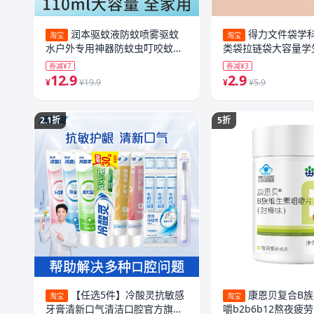
润本驱蚊液防蚊喷雾驱蚊
得力文件袋学
淘宝
淘宝
水户外专用神器防蚊虫叮咬蚊怕
类袋拉链袋大容量学
水花露水
书本学生课本手提拎
券减¥7
券减¥3
袋a4试卷收纳袋
12.9
2.9
¥
¥19.9
¥
¥5.9
2.1折
5折
【任选5件】冷酸灵抗敏感
康恩贝复合B族
淘宝
淘宝
牙膏清新口气清洁口腔官方旗舰
嚼b2b6b12熬夜疲劳