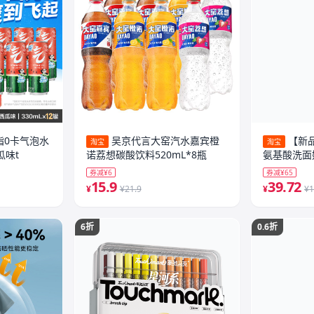
脂0卡气泡水
吴京代言大窑汽水嘉宾橙
【新
淘宝
淘宝
瓜味t
诺荔想碳酸饮料520mL*8瓶
氨基酸洗面
无刺激
券减¥6
券减¥65
15.9
39.72
¥
¥21.9
¥
¥1
6折
0.6折