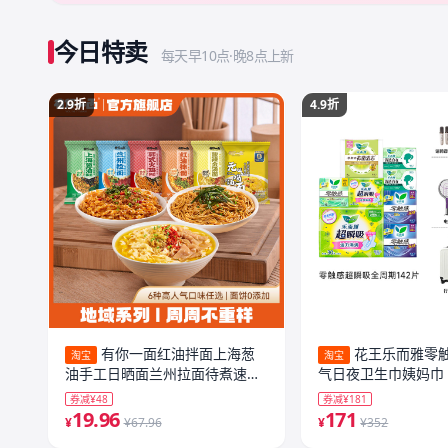
今日特卖
每天早10点·晚8点上新
2.9折
4.9折
有你一面红油拌面上海葱
花王乐而雅零
淘宝
淘宝
油手工日晒面兰州拉面待煮速食
气日夜卫生巾姨妈巾
方便面
券减¥48
券减¥181
19.96
171
¥
¥67.96
¥
¥352