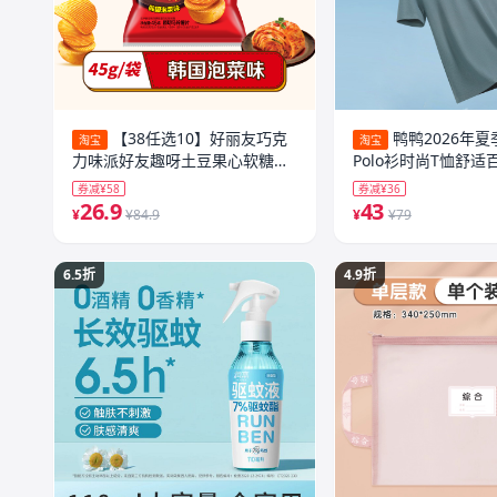
【38任选10】好丽友巧克
鸭鸭2026年
淘宝
淘宝
力味派好友趣呀土豆果心软糖薯
Polo衫时尚T恤舒
愿片零食
款纯色短袖Y
券减¥58
券减¥36
26.9
43
¥
¥84.9
¥
¥79
6.5折
4.9折