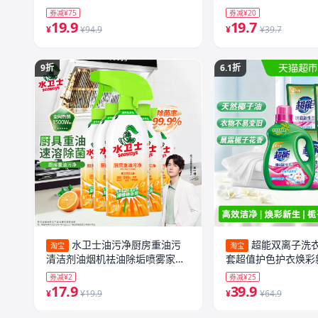
店
券减¥75
券减¥20
19.9
19.7
¥
¥94.9
¥
¥39.7
9折
6.1折
水卫士油污净厨房重油污
超能双离子洗衣液
淘宝
淘宝
清洁剂油烟机祛油除垢喷雾家用
套超值护色护衣焕彩
清洁
子香
券减¥2
券减¥25
17.9
39.9
¥
¥19.9
¥
¥64.9