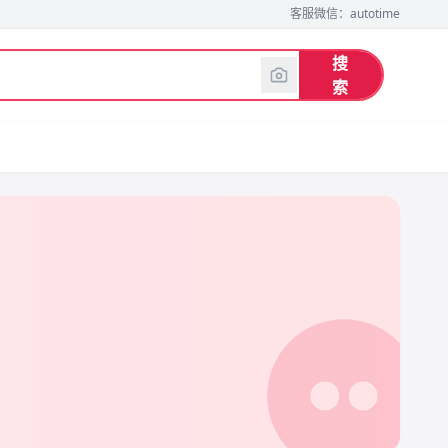
客服微信：autotime
搜
索