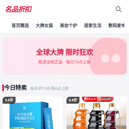
名品折扣
首页精选
大牌女装
美妆个护
居家生活
数码家电
全球大牌 限时狂欢
精选全网正品 · 每日10点上新
今日特卖
每天早10点·晚8点上新
3.6折
6.8折