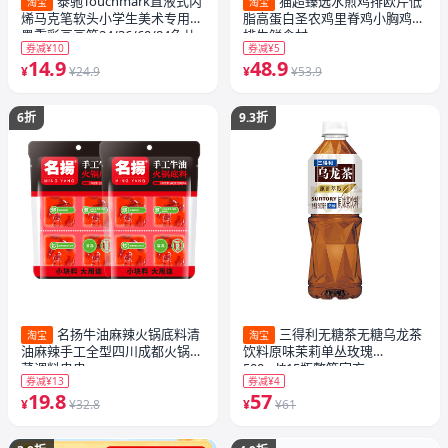
泰驰Touchmark直液式丙
猫超臻选水煎鸡排欧芹低
淘宝
淘宝
烯马克笔软头小学生美术专用浓
脂高蛋白圣农鸡里脊鸡小胸鸡胸
墨重彩画画笔24/36/60/84色儿
排生鲜食材
券减¥10
券减¥5
童可水洗幼儿园水彩笔礼物
14.9
48.9
¥
¥24.9
¥
¥53.9
6折
9.3折
名扬牛油麻辣火锅底料清
三得利无糖茶无糖乌龙茶
淘宝
淘宝
油麻辣手工全型四川成都火锅冒
饮料原味茉莉单丛玫瑰
菜调料串串
500ml*15瓶整箱官方
券减¥13
券减¥4
19.8
57
¥
¥32.8
¥
¥61