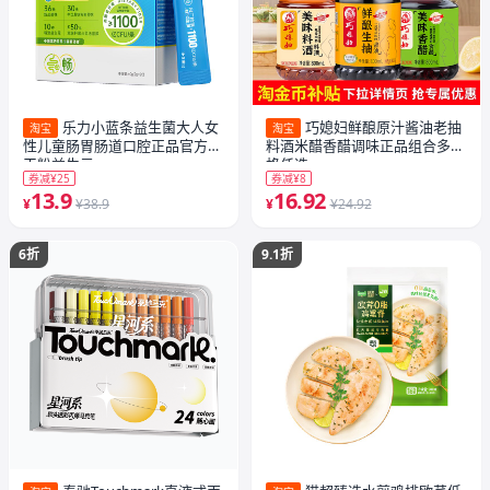
乐力小蓝条益生菌大人女
巧媳妇鲜酿原汁酱油老抽
淘宝
淘宝
性儿童肠胃肠道口腔正品官方冻
料酒米醋香醋调味正品组合多规
干粉益生元
格任选
券减¥25
券减¥8
13.9
16.92
¥
¥38.9
¥
¥24.92
6折
9.1折