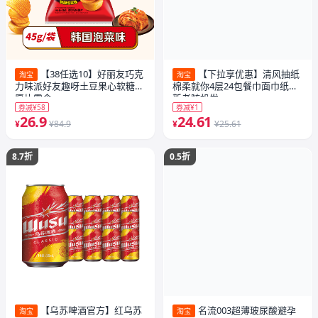
【38任选10】好丽友巧克
【下拉享优惠】清风抽纸
淘宝
淘宝
力味派好友趣呀土豆果心软糖薯
棉柔就你4层24包餐巾面巾纸巾
愿片零食
新老随机发
券减¥58
券减¥1
26.9
24.61
¥
¥84.9
¥
¥25.61
8.7折
0.5折
【乌苏啤酒官方】红乌苏
名流003超薄玻尿酸避孕
淘宝
淘宝