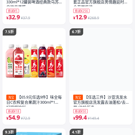
330ml*12罐装啤酒经典款乌苏
套正品官方旗舰店男情趣延时安
白啤非原箱
全套囤货装
券减¥5
券减¥256
32.9
12.9
¥
¥37.9
¥
¥268.9
7.5折
6.7折
【65.9元任选9件】味全每
【任选三件】沙宣洗发水
淘宝
淘宝
日C农榨复合果蔬汁300ml*1瓶
官方旗舰店洗发露去油蓬松/去
好喝椰饮料
屑/修护任选
券减¥18
券减¥50
54.9
99.4
¥
¥72.9
¥
¥149.4
9.3折
4.1折