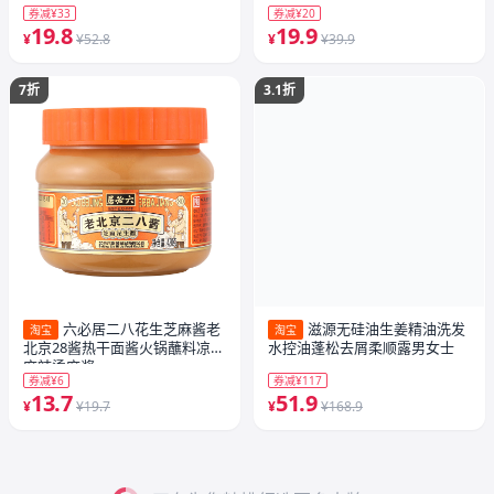
券减¥33
券减¥20
19.8
19.9
¥
¥52.8
¥
¥39.9
7折
3.1折
六必居二八花生芝麻酱老
滋源无硅油生姜精油洗发
淘宝
淘宝
北京28酱热干面酱火锅蘸料凉皮
水控油蓬松去屑柔顺露男女士
麻辣烫麻酱
券减¥6
券减¥117
13.7
51.9
¥
¥19.7
¥
¥168.9