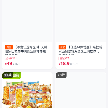
【零食任选专区B】天然
【任选14件优惠】喵叔碱
淘宝
淘宝
世家山楂棒牛肉鳕鱼肠棒棒糖米
水面包整箱海盐芝士肉松球代早
饼溶豆饼干
餐欧小面包
券减¥111
券减¥77
49
18.9
¥
¥160
¥
¥95.9
3.7折
2.3折