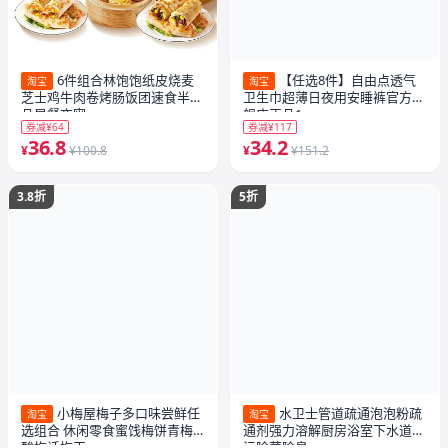
6件组合林饱饱纸皮烧麦
【任选8件】自由点透气
淘宝
淘宝
芝士鸡牛肉卷烤肠饭团速食半成
卫生巾超薄日夜用安睡裤官方旗
品早餐夜宵
舰店正品1
券减¥64
券减¥117
36.8
34.2
¥
¥100.8
¥
¥151.2
3.8折
5折
小梅屋梅子多口味尝鲜任
水卫士管道疏通泡泡粉疏
淘宝
淘宝
选组合 休闲零食蜜饯梅饼青梅
通剂强力溶解厨房浴室下水道油
酸梅话梅干
污除菌除臭