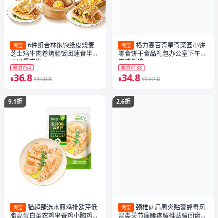
6件组合林饱饱纸皮烧麦
格力高百奇星奇菜园小饼
淘宝
淘宝
芝士鸡牛肉卷烤肠饭团速食半成
零食饼干食品礼包办公室下午茶
品早餐夜宵
口味任选
券减¥64
券减¥138
36.8
34.8
¥
¥100.8
¥
¥172.8
9.1折
2.6折
猫超臻选水煎鸡排欧芹低
颈椎病肩周炎贴膏蜂毒风
淘宝
淘宝
脂高蛋白圣农鸡里脊鸡小胸鸡胸
湿类关节痛腰疼腰椎贴腰间盘突