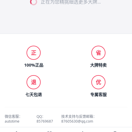
正在为您精挑细选更多大牌...
正
省
100%正品
大牌特卖
退
优
七天包退
专属客服
微信客服：
QQ：
技术支持与反馈邮箱：
autotime
85769687
87605630@qq.com
© 2026 名品折扣 版权所有.