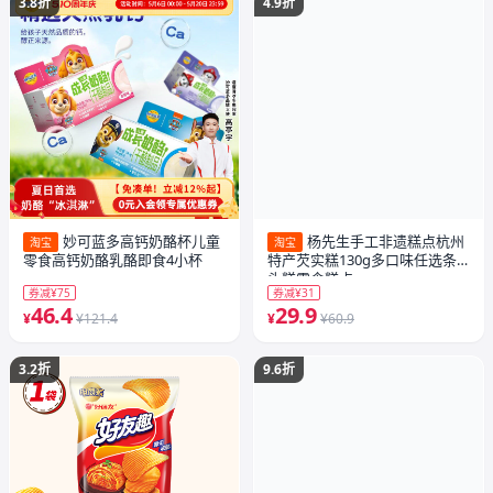
3.8折
4.9折
妙可蓝多高钙奶酪杯儿童
杨先生手工非遗糕点杭州
淘宝
淘宝
零食高钙奶酪乳酪即食4小杯
特产芡实糕130g多口味任选条
头糕零食糕点
券减¥75
券减¥31
46.4
29.9
¥
¥121.4
¥
¥60.9
3.2折
9.6折