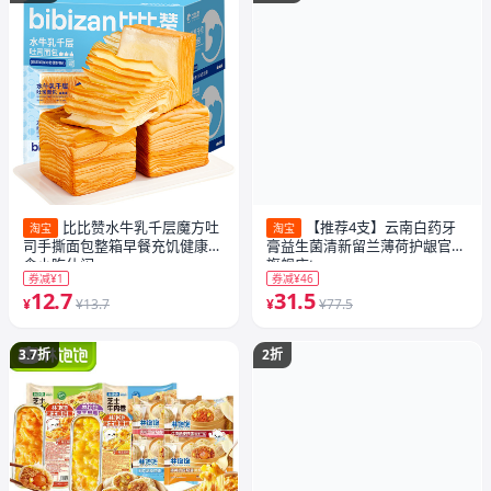
比比赞水牛乳千层魔方吐
【推荐4支】云南白药牙
淘宝
淘宝
司手撕面包整箱早餐充饥健康零
膏益生菌清新留兰薄荷护龈官方
食小吃休闲
旗舰店t
券减¥1
券减¥46
12.7
31.5
¥
¥13.7
¥
¥77.5
3.7折
2折