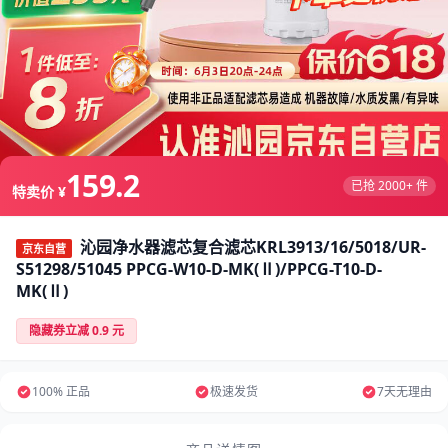
159.2
已抢 2000+ 件
特卖价 ¥
沁园净水器滤芯复合滤芯KRL3913/16/5018/UR-
京东自营
S51298/51045 PPCG-W10-D-MK(Ⅱ)/PPCG-T10-D-
MK(Ⅱ)
隐藏券立减 0.9 元
100% 正品
极速发货
7天无理由