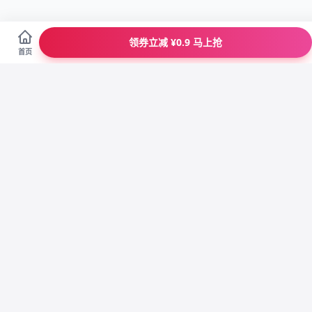
领券立减 ¥0.9 马上抢
首页
正
省
100%正品
大牌特卖
退
优
七天包退
专属客服