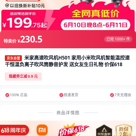
230.5
已抢 1000+ 件
特卖价 ¥
米家高速吹风机H501 家用小米吹风机智能温控速
京东自营
干恒温负离子吹风筒静音护发 送女友生日礼物 价保618
隐藏券立减 0.9 元
100% 正品
极速发货
7天无理由
商品详情图