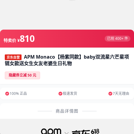
810
已抢 400+ 件
特卖价 ¥
APM Monaco【杨紫同款】baby双流星六芒星项
京东自营
链女款送女生女友老婆生日礼物
隐藏券立减 50 元
100% 正品
极速发货
7天无理由
商品详情图