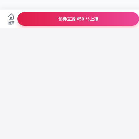
领券立减 ¥50 马上抢
首页
正
省
100%正品
大牌特卖
退
优
七天包退
专属客服